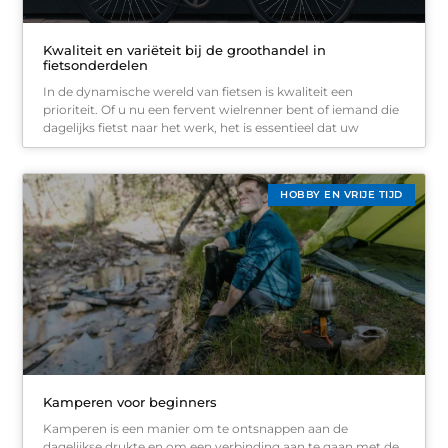
Kwaliteit en variëteit bij de groothandel in
fietsonderdelen
In de dynamische wereld van fietsen is kwaliteit een
prioriteit. Of u nu een fervent wielrenner bent of iemand die
dagelijks fietst naar het werk, het is essentieel dat uw
HOBBY EN VRIJE TIJD
Kamperen voor beginners
Kamperen is een manier om te ontsnappen aan de
dagelijkse drukte en om een verbinding aan te gaan met de