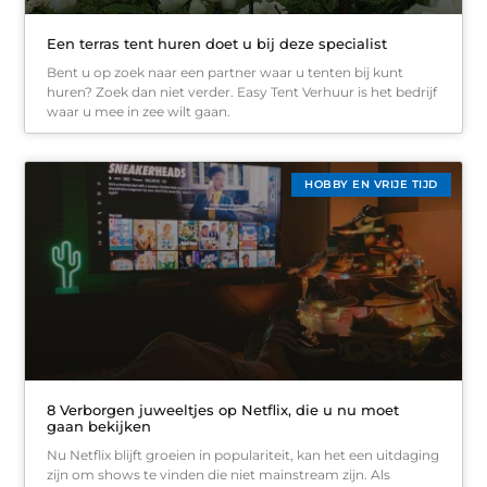
Een terras tent huren doet u bij deze specialist
Bent u op zoek naar een partner waar u tenten bij kunt
huren? Zoek dan niet verder. Easy Tent Verhuur is het bedrijf
waar u mee in zee wilt gaan.
HOBBY EN VRIJE TIJD
8 Verborgen juweeltjes op Netflix, die u nu moet
gaan bekijken
Nu Netflix blijft groeien in populariteit, kan het een uitdaging
zijn om shows te vinden die niet mainstream zijn. Als