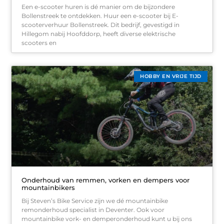
Een e-scooter huren is dé manier om de bijzondere
Bollenstreek te ontdekken. Huur een e-scooter bij E-
scooterverhuur Bollenstreek. Dit bedrijf, gevestigd in
Hillegom nabij Hoofddorp, heeft diverse elektrische
scooters en
HOBBY EN VRIJE TIJD
Onderhoud van remmen, vorken en dempers voor
mountainbikers
Bij Steven’s Bike Service zijn we dé mountainbike
remonderhoud specialist in Deventer. Ook voor
mountainbike vork- en demperonderhoud kunt u bij ons