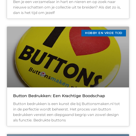
Ben je een verzamelaar in hart en nieren en op zoek naar
nieuwe schatten om je collectie uit te breiden? Als dat zo is,
dan is het tijd om jezelf
HOBBY EN VRIJE TIJD
Button Bedrukken: Een Krachtige Boodschap
Button bedrukken is een kunst die bij Buttonsmaken.nl tot
in de perfectie wordt beheerst. Het proces van button
bedrukken vereist een diepgaand begrip van zowel design
als functie. Bedrukte buttons