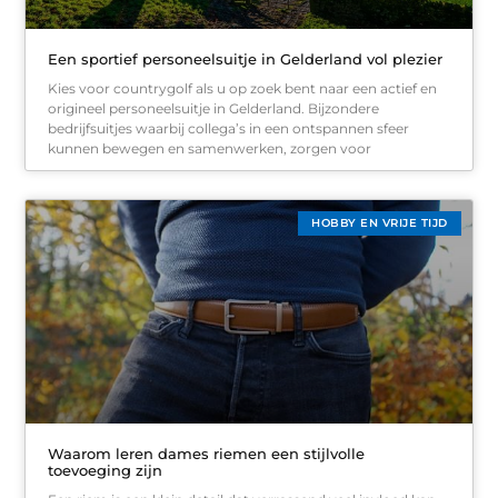
Een sportief personeelsuitje in Gelderland vol plezier
Kies voor countrygolf als u op zoek bent naar een actief en
origineel personeelsuitje in Gelderland. Bijzondere
bedrijfsuitjes waarbij collega’s in een ontspannen sfeer
kunnen bewegen en samenwerken, zorgen voor
HOBBY EN VRIJE TIJD
Waarom leren dames riemen een stijlvolle
toevoeging zijn