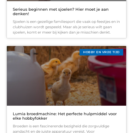
Serieus beginnen met sjoelen? Hier moet je aan
denken!
Sjoelen is een gezellige familiesport die vaak op feestjes en in
clubhuizen wordt gespeeld. Maar als je serieus wilt gaan
sjoelen, komt er meer bij kijken dan je misschien denkt.
HOBBY EN VRIJE TIJD
Lumia broedmachine: Het perfecte hulpmiddel voor
elke hobbyfokker
Broeden is een fascinerende bezigheid die zorgvuldige
aandacht en de juiste apparatuur vereist. Voor