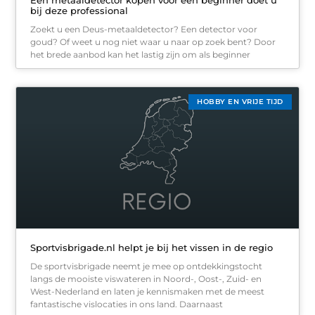
Een metaaldetector kopen voor een beginner doet u
bij deze professional
Zoekt u een Deus-metaaldetector? Een detector voor
goud? Of weet u nog niet waar u naar op zoek bent? Door
het brede aanbod kan het lastig zijn om als beginner
HOBBY EN VRIJE TIJD
Sportvisbrigade.nl helpt je bij het vissen in de regio
De sportvisbrigade neemt je mee op ontdekkingstocht
langs de mooiste viswateren in Noord-, Oost-, Zuid- en
West-Nederland en laten je kennismaken met de meest
fantastische vislocaties in ons land. Daarnaast