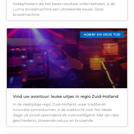
hobbyfokkers die het beste resultaat willen behalen, is de
Lumia broedmachine een uitstekende keuze. Deze
broedmachine
HOBBY EN VRIJE TIJD
Vind uw avontuur: leuke uitjes in regio Zuid-Holland
In de veelzijdige regio Zuid-Holland, waar traditie en
innovatie samenkomen, is de zoektocht naar het ideale
dagje uit zowel opwindend als overweldigend. Met zijn rijke
geschiedenis, bloeiende natuur en bruisende