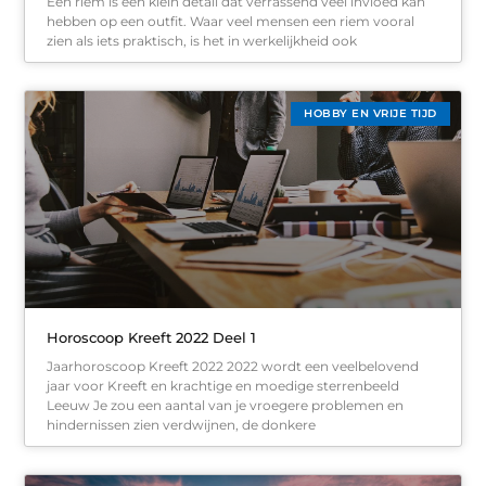
Een riem is een klein detail dat verrassend veel invloed kan
hebben op een outfit. Waar veel mensen een riem vooral
zien als iets praktisch, is het in werkelijkheid ook
HOBBY EN VRIJE TIJD
Horoscoop Kreeft 2022 Deel 1
Jaarhoroscoop Kreeft 2022 2022 wordt een veelbelovend
jaar voor Kreeft en krachtige en moedige sterrenbeeld
Leeuw Je zou een aantal van je vroegere problemen en
hindernissen zien verdwijnen, de donkere