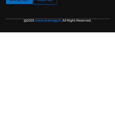
@2025
www.acemag.nl
.All Right Reserved.