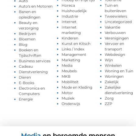
Auto
Horeca
Tuin en
Auto's en Motoren
Huishoudelijk
buitenleven
Banen en
Industrie
Tweewielers
opleidingen
Internet
Uncategorized
Beauty en
Internet
Vakantie
verzorging
marketing
Verbouwen
Bedrijven
Kinderen
Verenigingen
Bloemen
Kunst en Kitsch
Vervoer en
Blog
Links / Index
transport
Boeken en
Management
Webdesign
Tijdschriften
Marketing
Wijn
Business services
Media
Winkelen
Cadeau
Meubels
Woning en Tuin
Dienstverlening
MKB
Woningen
Dieren
Mobiliteit
Zakelijk
E-Books
Mode en Kleding
Zakelijke
Electronica en
Motor
dienstverlening
Computers
Muziek
Zorg
Energie
Onderwijs
ZZP
Media
en beroemde mensen