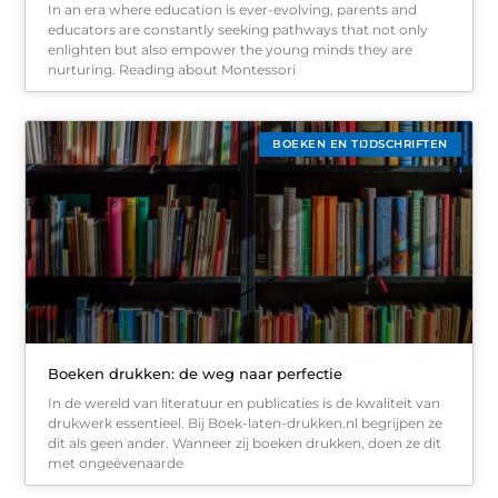
In an era where education is ever-evolving, parents and
educators are constantly seeking pathways that not only
enlighten but also empower the young minds they are
nurturing. Reading about Montessori
BOEKEN EN TIJDSCHRIFTEN
Boeken drukken: de weg naar perfectie
In de wereld van literatuur en publicaties is de kwaliteit van
drukwerk essentieel. Bij Boek-laten-drukken.nl begrijpen ze
dit als geen ander. Wanneer zij boeken drukken, doen ze dit
met ongeëvenaarde