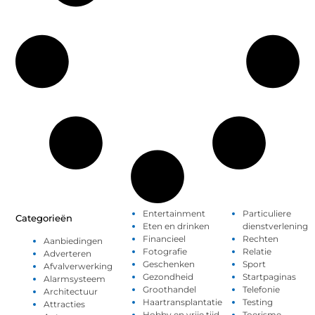
Entertainment
Particuliere
Categorieën
Eten en drinken
dienstverlening
Financieel
Rechten
Aanbiedingen
Fotografie
Relatie
Adverteren
Geschenken
Sport
Afvalverwerking
Gezondheid
Startpaginas
Alarmsysteem
Groothandel
Telefonie
Architectuur
Haartransplantatie
Testing
Attracties
Hobby en vrije tijd
Toerisme