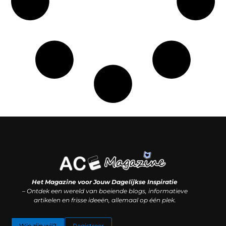
Koop backlinks: slimme SEO-zet of recept voor problemen?
Hoe kan je online geld verdienen? (Zonder magie, maar mét strategie)
Het Magazine voor Jouw Dagelijkse Inspiratie
– Ontdek een wereld van boeiende blogs, informatieve
artikelen en frisse ideeën, allemaal op één plek.
Wie zijn wij?
Registreer