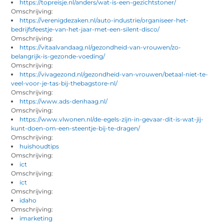
https://topreisje.nl/anders/wat-is-een-gezichtstoner/
Omschrijving:
https://verenigdezaken.nl/auto-industrie/organiseer-het-
bedrijfsfeestje-van-het-jaar-met-een-silent-disco/
Omschrijving:
https://vitaalvandaag.nl/gezondheid-van-vrouwen/zo-
belangrijk-is-gezonde-voeding/
Omschrijving:
https://vivagezond.nl/gezondheid-van-vrouwen/betaal-niet-te-
veel-voor-je-tas-bij-thebagstore-nl/
Omschrijving:
https://www.ads-denhaag.nl/
Omschrijving:
https://www.vlwonen.nl/de-egels-zijn-in-gevaar-dit-is-wat-jij-
kunt-doen-om-een-steentje-bij-te-dragen/
Omschrijving:
huishoudtips
Omschrijving:
ict
Omschrijving:
ict
Omschrijving:
idaho
Omschrijving:
imarketing