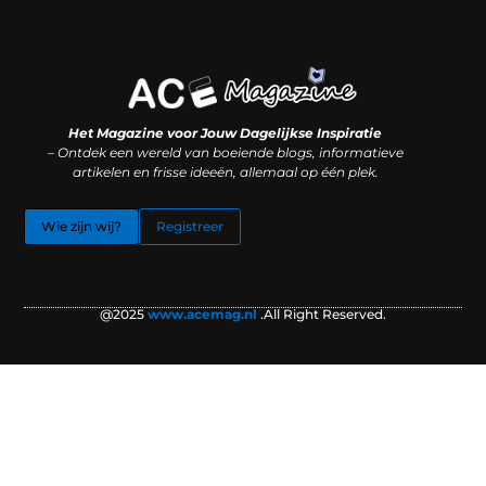
Koop backlinks: slimme SEO-zet of recept voor problemen?
Hoe kan je online geld verdienen? (Zonder magie, maar mét strategie)
Het Magazine voor Jouw Dagelijkse Inspiratie
– Ontdek een wereld van boeiende blogs, informatieve
artikelen en frisse ideeën, allemaal op één plek.
Wie zijn wij?
Registreer
@2025
www.acemag.nl
.All Right Reserved.