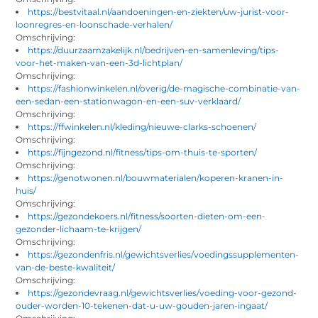
https://bestvitaal.nl/aandoeningen-en-ziekten/uw-jurist-voor-
loonregres-en-loonschade-verhalen/
Omschrijving:
https://duurzaamzakelijk.nl/bedrijven-en-samenleving/tips-
voor-het-maken-van-een-3d-lichtplan/
Omschrijving:
https://fashionwinkelen.nl/overig/de-magische-combinatie-van-
een-sedan-een-stationwagon-en-een-suv-verklaard/
Omschrijving:
https://ffwinkelen.nl/kleding/nieuwe-clarks-schoenen/
Omschrijving:
https://fijngezond.nl/fitness/tips-om-thuis-te-sporten/
Omschrijving:
https://genotwonen.nl/bouwmaterialen/koperen-kranen-in-
huis/
Omschrijving:
https://gezondekoers.nl/fitness/soorten-dieten-om-een-
gezonder-lichaam-te-krijgen/
Omschrijving:
https://gezondenfris.nl/gewichtsverlies/voedingssupplementen-
van-de-beste-kwaliteit/
Omschrijving:
https://gezondevraag.nl/gewichtsverlies/voeding-voor-gezond-
ouder-worden-10-tekenen-dat-u-uw-gouden-jaren-ingaat/