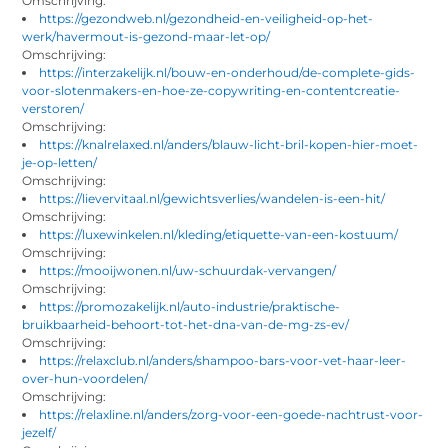
Omschrijving:
https://gezondweb.nl/gezondheid-en-veiligheid-op-het-
werk/havermout-is-gezond-maar-let-op/
Omschrijving:
https://interzakelijk.nl/bouw-en-onderhoud/de-complete-gids-
voor-slotenmakers-en-hoe-ze-copywriting-en-contentcreatie-
verstoren/
Omschrijving:
https://knalrelaxed.nl/anders/blauw-licht-bril-kopen-hier-moet-
je-op-letten/
Omschrijving:
https://lievervitaal.nl/gewichtsverlies/wandelen-is-een-hit/
Omschrijving:
https://luxewinkelen.nl/kleding/etiquette-van-een-kostuum/
Omschrijving:
https://mooijwonen.nl/uw-schuurdak-vervangen/
Omschrijving:
https://promozakelijk.nl/auto-industrie/praktische-
bruikbaarheid-behoort-tot-het-dna-van-de-mg-zs-ev/
Omschrijving:
https://relaxclub.nl/anders/shampoo-bars-voor-vet-haar-leer-
over-hun-voordelen/
Omschrijving:
https://relaxline.nl/anders/zorg-voor-een-goede-nachtrust-voor-
jezelf/