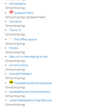
startpagina
Omschrijving:
Systeemhelm
Omschrijving: Systeemhelm
tanzania
Omschrijving:
Tauro.nl
Omschrijving:
The office space
Omschrijving:
tholen
Omschrijving:
tips om in beweging te zijn
Omschrijving:
torremolinos
Omschrijving:
trendWINKelen
Omschrijving:
Tweedehands bureaustoel
Omschrijving:
tweedehands kantoorkasten
Omschrijving:
vakantiebestemming februari
Omschrijving: