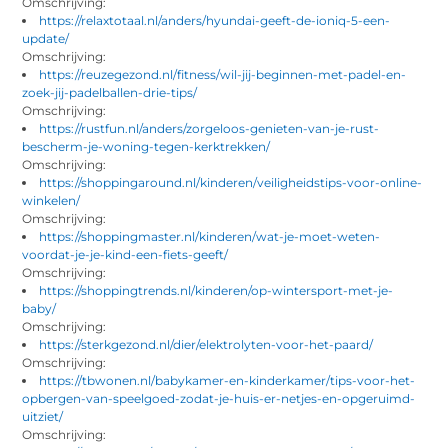
Omschrijving:
https://relaxtotaal.nl/anders/hyundai-geeft-de-ioniq-5-een-
update/
Omschrijving:
https://reuzegezond.nl/fitness/wil-jij-beginnen-met-padel-en-
zoek-jij-padelballen-drie-tips/
Omschrijving:
https://rustfun.nl/anders/zorgeloos-genieten-van-je-rust-
bescherm-je-woning-tegen-kerktrekken/
Omschrijving:
https://shoppingaround.nl/kinderen/veiligheidstips-voor-online-
winkelen/
Omschrijving:
https://shoppingmaster.nl/kinderen/wat-je-moet-weten-
voordat-je-je-kind-een-fiets-geeft/
Omschrijving:
https://shoppingtrends.nl/kinderen/op-wintersport-met-je-
baby/
Omschrijving:
https://sterkgezond.nl/dier/elektrolyten-voor-het-paard/
Omschrijving:
https://tbwonen.nl/babykamer-en-kinderkamer/tips-voor-het-
opbergen-van-speelgoed-zodat-je-huis-er-netjes-en-opgeruimd-
uitziet/
Omschrijving: