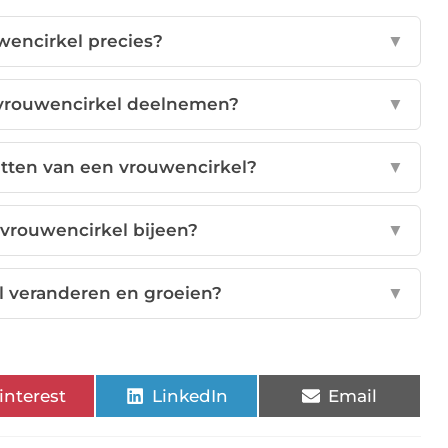
wencirkel precies?
▼
 vrouwencirkel deelnemen?
▼
etten van een vrouwencirkel?
▼
vrouwencirkel bijeen?
▼
l veranderen en groeien?
▼
interest
LinkedIn
Email