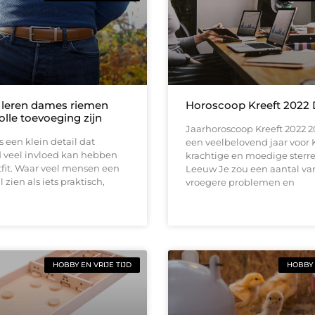
leren dames riemen
Horoscoop Kreeft 2022 D
volle toevoeging zijn
Jaarhoroscoop Kreeft 2022 2
s een klein detail dat
een veelbelovend jaar voor 
d veel invloed kan hebben
krachtige en moedige sterr
fit. Waar veel mensen een
Leeuw Je zou een aantal van
 zien als iets praktisch,
vroegere problemen en
HOBBY EN VRIJE TIJD
HOBBY 