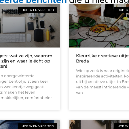
HOBBY EN VRIJE TIJD
HOBBY 
ets: wat ze zijn, waarom
Kleurrijke creatieve uitje
 zijn en waar je écht op
Breda
ten!
Wie op zoek is naar originel
een doorgewinterde
inspirerende activiteiten, ko
iger bent of juist één keer
uit bij creatieve uitjes in Br
een weekendje weg gaat:
van de meest intrigerende
ts maken het leven
van
makkelijker, comfortabeler
HOBBY EN VRIJE TIJD
HOBBY 