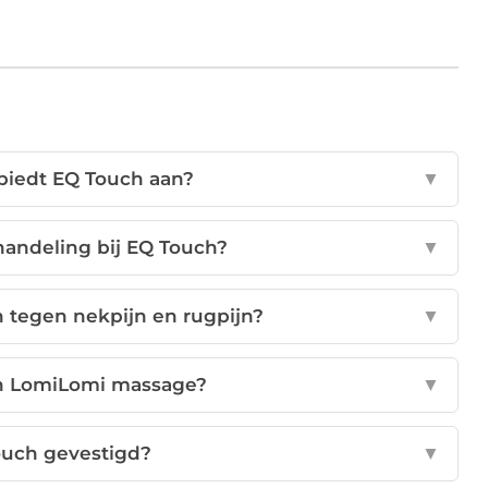
biedt EQ Touch aan?
▼
handeling bij EQ Touch?
▼
 tegen nekpijn en rugpijn?
▼
en LomiLomi massage?
▼
ouch gevestigd?
▼