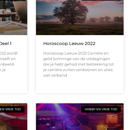
eel 1
Horoscoop Leeuw 2022
022 wordt
Horoscoop Leeuw 2022 Carrière en
Kreeft en
geld Sommige van de uitdagingen
enbeeld
die je hebt gehad met betrekking tot
 je
je carrière zullen verdwijnen en alles
wat verband
EN VRIJE TIJD
HOBBY EN VRIJE TIJD