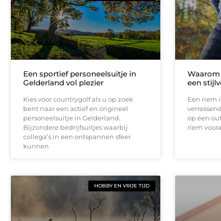
Een sportief personeelsuitje in
Waarom 
Gelderland vol plezier
een stijl
Kies voor countrygolf als u op zoek
Een riem i
bent naar een actief en origineel
verrassen
personeelsuitje in Gelderland.
op een out
Bijzondere bedrijfsuitjes waarbij
riem vooral
collega’s in een ontspannen sfeer
kunnen
HOBBY EN VRIJE TIJD