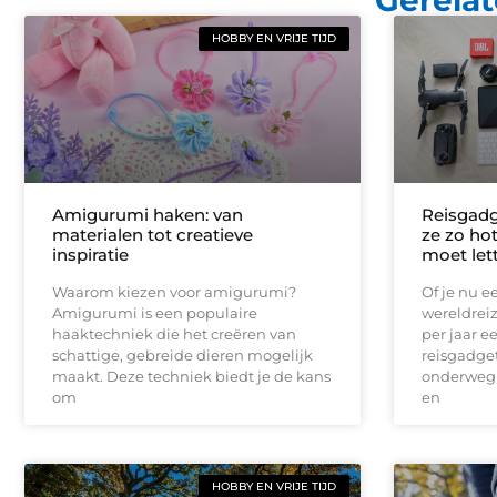
HOBBY EN VRIJE TIJD
Amigurumi haken: van
Reisgadg
materialen tot creatieve
ze zo hot
inspiratie
moet let
Waarom kiezen voor amigurumi?
Of je nu 
Amigurumi is een populaire
wereldreiz
haaktechniek die het creëren van
per jaar 
schattige, gebreide dieren mogelijk
reisgadge
maakt. Deze techniek biedt je de kans
onderweg 
om
en
HOBBY EN VRIJE TIJD