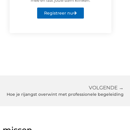
mee en laat jouw stem klinken.
Registreer nu
VOLGENDE →
Hoe je rijangst overwint met professionele begeleiding
g missen