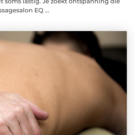
t soms lastig. Je zoekt ontspanning die
sagesalon EQ ...