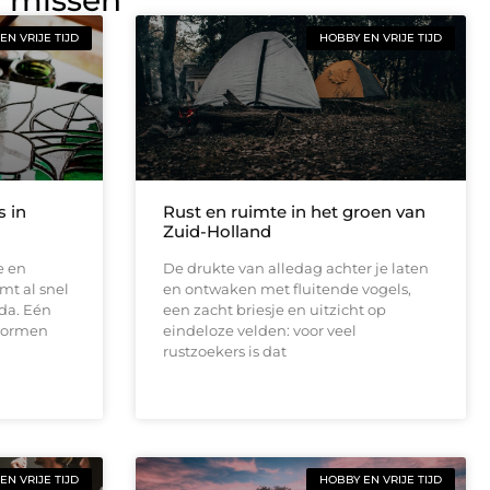
EN VRIJE TIJD
HOBBY EN VRIJE TIJD
s in
Rust en ruimte in het groen van
Zuid-Holland
e en
De drukte van alledag achter je laten
mt al snel
en ontwaken met fluitende vogels,
eda. Eén
een zacht briesje en uitzicht op
 vormen
eindeloze velden: voor veel
rustzoekers is dat
EN VRIJE TIJD
HOBBY EN VRIJE TIJD