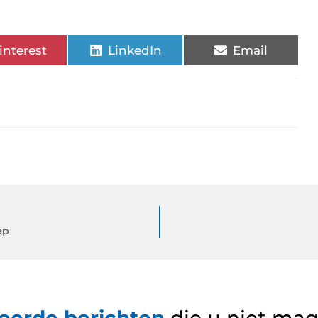
interest
LinkedIn
Email
ap
eerde berichten
die u niet ma