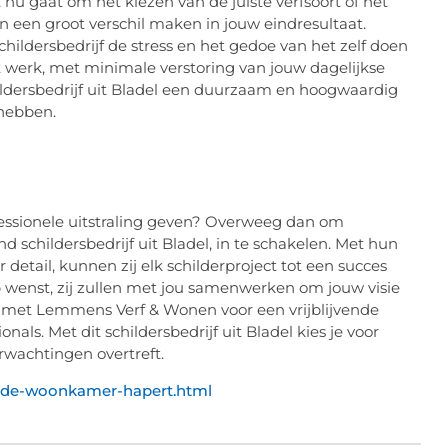
t nu gaat om het kiezen van de juiste verfsoort of het
n een groot verschil maken in jouw eindresultaat.
ildersbedrijf de stress en het gedoe van het zelf doen
et werk, met minimale verstoring van jouw dagelijkse
ildersbedrijf uit Bladel een duurzaam en hoogwaardig
 hebben.
ofessionele uitstraling geven? Overweeg dan om
schildersbedrijf uit Bladel, in te schakelen. Met hun
detail, kunnen zij elk schilderproject tot een succes
 wenst, zij zullen met jou samenwerken om jouw visie
 met Lemmens Verf & Wonen voor een vrijblijvende
nals. Met dit schildersbedrijf uit Bladel kies je voor
rwachtingen overtreft.
r-de-woonkamer-hapert.html