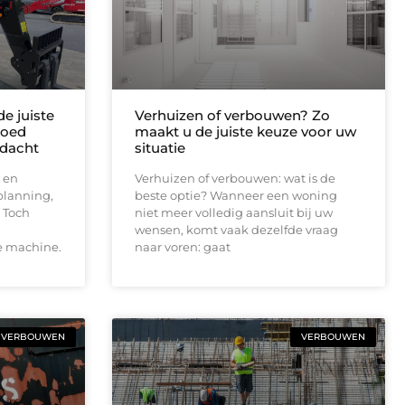
e juiste
Verhuizen of verbouwen? Zo
loed
maakt u de juiste keuze voor uw
edacht
situatie
 en
Verhuizen of verbouwen: wat is de
planning,
beste optie? Wanneer een woning
 Toch
niet meer volledig aansluit bij uw
wensen, komt vaak dezelfde vraag
e machine.
naar voren: gaat
VERBOUWEN
VERBOUWEN