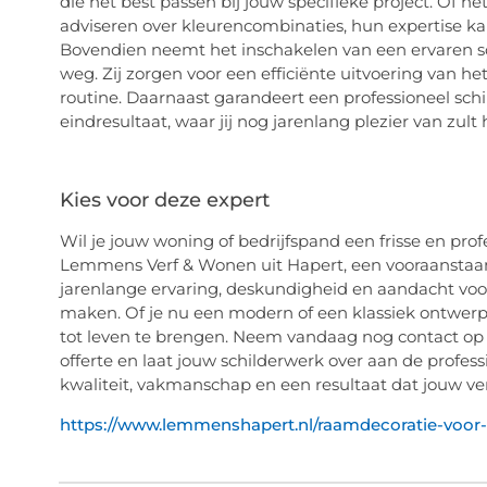
die het best passen bij jouw specifieke project. Of he
adviseren over kleurencombinaties, hun expertise ka
Bovendien neemt het inschakelen van een ervaren sch
weg. Zij zorgen voor een efficiënte uitvoering van h
routine. Daarnaast garandeert een professioneel sch
eindresultaat, waar jij nog jarenlang plezier van zult
Kies voor deze expert
Wil je jouw woning of bedrijfspand een frisse en pr
Lemmens Verf & Wonen uit Hapert, een vooraanstaand 
jarenlange ervaring, deskundigheid en aandacht voor 
maken. Of je nu een modern of een klassiek ontwerp
tot leven te brengen. Neem vandaag nog contact op
offerte en laat jouw schilderwerk over aan de professio
kwaliteit, vakmanschap en een resultaat dat jouw ve
https://www.lemmenshapert.nl/raamdecoratie-voo