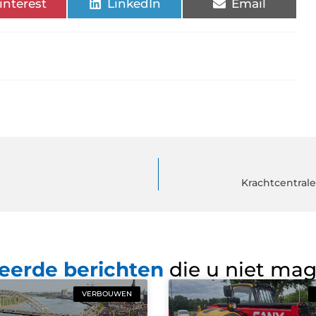
interest
LinkedIn
Email
Krachtcentrale
eerde berichten
die u niet ma
VERBOUWEN