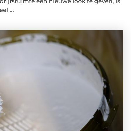
drijfsruimte een nieuwe look te geven, is
l ...