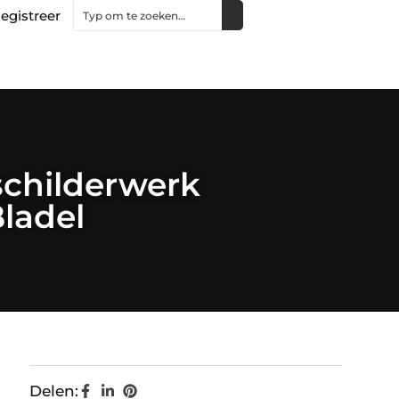
egistreer
schilderwerk
Bladel
Delen: