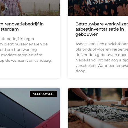
 renovatiebedrijf in
Betrouwbare werkwijzen
msterdam
asbestinventarisatie in
gebouwen
tiebedrijf in regio
Asbest kan zich onzichtbaar
 biedt huiseigenaren de
plafonds of vloeren verberge
eid om hun woning
duizenden gebouwen door 
e moderniseren en af te
Nederland ligt het nog altij
p de wensen van vandaag.
verscholen. Wanneer renovat
sloop
VERBOUWEN