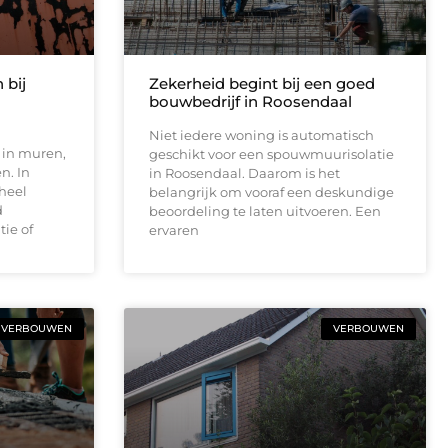
 bij
Zekerheid begint bij een goed
bouwbedrijf in Roosendaal
Niet iedere woning is automatisch
 in muren,
geschikt voor een spouwmuurisolatie
n. In
in Roosendaal. Daarom is het
heel
belangrijk om vooraf een deskundige
d
beoordeling te laten uitvoeren. Een
ie of
ervaren
VERBOUWEN
VERBOUWEN