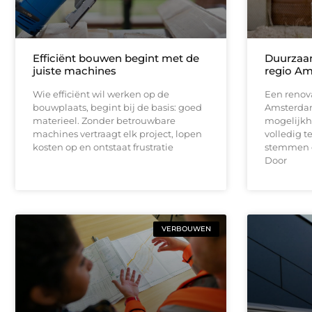
Efficiënt bouwen begint met de
Duurzaam
juiste machines
regio A
Wie efficiënt wil werken op de
Een renova
bouwplaats, begint bij de basis: goed
Amsterdam
materieel. Zonder betrouwbare
mogelijkh
machines vertraagt elk project, lopen
volledig t
kosten op en ontstaat frustratie
stemmen o
Door
VERBOUWEN