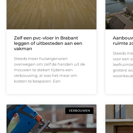
Zelf een pvc-vloer in Brabant
Aanbouw
leggen of uitbesteden aan een
ruimte z
vakman
Steeds me
Steeds meer huiseigenaren
voor een 
overwegen om zelf de handen uit de
leefruimte
mouwen te steken tijdens een
grotere w
verbouwing, al was het maar om
woonkeuke
kosten te besparen. Een
VERBOUWEN