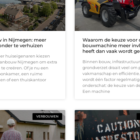
 in Nijmegen: meer
Waarom de keuze voor d
onder te verhuizen
bouwmachine meer inv
heeft dan vaak wordt g
er huiseigenaren kiezen
Binnen bouw, infrastructuur
aanbouw Nijmegen om extra
grondverzet draait veel om 
 te creëren. Of je nu een
vakmanschap en efficiëntie.
oonkamer, een ruime
wordt één factor regelmatig
n of een thuiskantoor
onderschat: de keuze van d
Een machine
VERBOUWEN