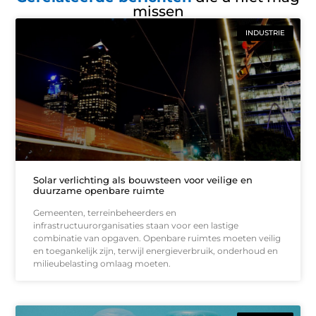
missen
INDUSTRIE
Solar verlichting als bouwsteen voor veilige en
duurzame openbare ruimte
Gemeenten, terreinbeheerders en
infrastructuurorganisaties staan voor een lastige
combinatie van opgaven. Openbare ruimtes moeten veilig
en toegankelijk zijn, terwijl energieverbruik, onderhoud en
milieubelasting omlaag moeten.