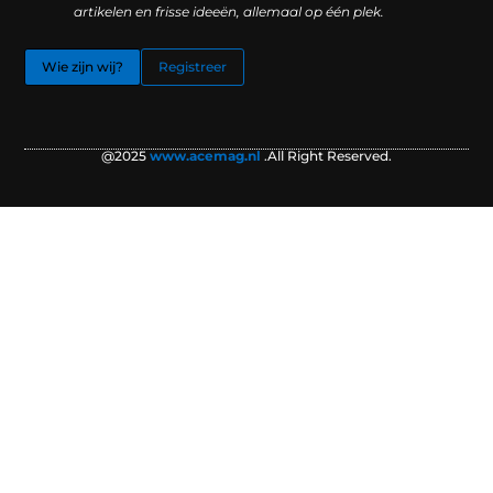
artikelen en frisse ideeën, allemaal op één plek.
Wie zijn wij?
Registreer
@2025
www.acemag.nl
.All Right Reserved.