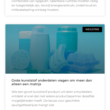
combinatie van opgaven. Openbare ruimtes moeten veilig
en toegankelijk zijn, terwijl energieverbruik, onderhoud en
milieubelasting omlaag moeten.
INDUSTRIE
Grote kunststof onderdelen vragen om meer dan
alleen een matrijs
Wie een groot kunststof product wil laten ontwikkelen,
ontdekt al snel dat niet iedere productiepartner dezelfde
mogelijkheden heeft. De keuze voor geschikte
spuitgietbedrijven hangt niet