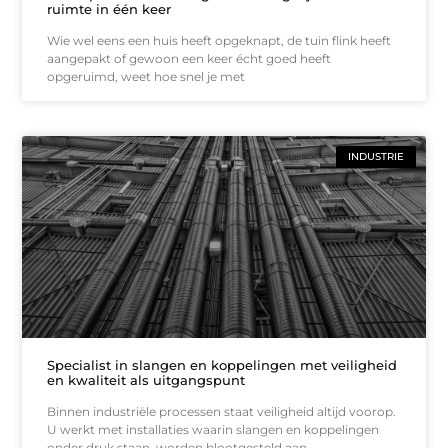
ruimte in één keer
Wie wel eens een huis heeft opgeknapt, de tuin flink heeft
aangepakt of gewoon een keer écht goed heeft
opgeruimd, weet hoe snel je met
INDUSTRIE
Specialist in slangen en koppelingen met veiligheid
en kwaliteit als uitgangspunt
Binnen industriële processen staat veiligheid altijd voorop.
U werkt met installaties waarin slangen en koppelingen
onder druk staan, worden blootgesteld aan