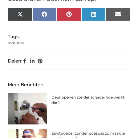
X
Facebook
Pinterest
LinkedIn
Email
(Twitter)
Tags:
Industrie
Delen:
Meer Berichten
Deur openen zonder schade: hoe werkt
dat?
Eiwitpoeder zonder poespas zo maak je