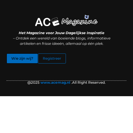
Koop backlinks: slimme SEO-zet of recept voor problemen?
Hoe kan je online geld verdienen? (Zonder magie, maar mét strategie)
Het Magazine voor Jouw Dagelijkse Inspiratie
– Ontdek een wereld van boeiende blogs, informatieve
artikelen en frisse ideeën, allemaal op één plek.
Wie zijn wij?
Registreer
@2025
www.acemag.nl
.All Right Reserved.