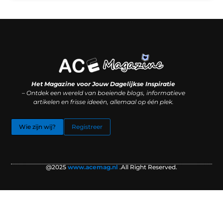
Koop backlinks: slimme SEO-zet of recept voor problemen?
Hoe kan je online geld verdienen? (Zonder magie, maar mét strategie)
Het Magazine voor Jouw Dagelijkse Inspiratie
– Ontdek een wereld van boeiende blogs, informatieve
artikelen en frisse ideeën, allemaal op één plek.
Wie zijn wij?
Registreer
@2025
www.acemag.nl
.All Right Reserved.