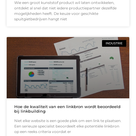
Wie een groot kunststof product wil laten ontwikkelen,
ontdekt al snel dat niet iedere productiepartner dezelfde
mogelijkheden heeft. De keuze voor geschikte
spuitgietbedrijven hangt niet
INDUSTRIE
Hoe de kwaliteit van een linkbron wordt beoordeeld
bij linkbuilding
Niet elke website is een goede plek om een link te plaatsen.
Een serieuze specialist beoordeelt elke potentiële linkbron
op een reeks criteria voordat er