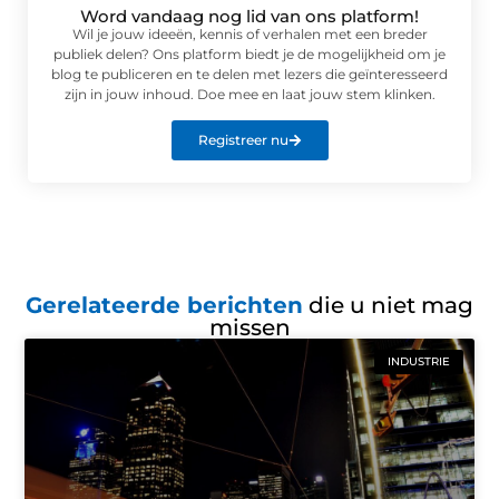
Word vandaag nog lid van ons platform!
Wil je jouw ideeën, kennis of verhalen met een breder
publiek delen? Ons platform biedt je de mogelijkheid om je
blog te publiceren en te delen met lezers die geïnteresseerd
zijn in jouw inhoud. Doe mee en laat jouw stem klinken.
Registreer nu
Gerelateerde berichten
die u niet mag
missen
INDUSTRIE