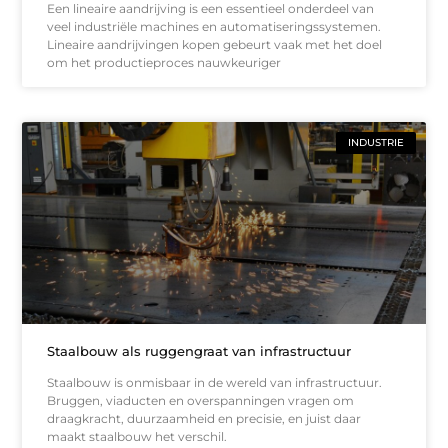
Een lineaire aandrijving is een essentieel onderdeel van
veel industriële machines en automatiseringssystemen.
Lineaire aandrijvingen kopen gebeurt vaak met het doel
om het productieproces nauwkeuriger
INDUSTRIE
Staalbouw als ruggengraat van infrastructuur
Staalbouw is onmisbaar in de wereld van infrastructuur.
Bruggen, viaducten en overspanningen vragen om
draagkracht, duurzaamheid en precisie, en juist daar
maakt staalbouw het verschil.