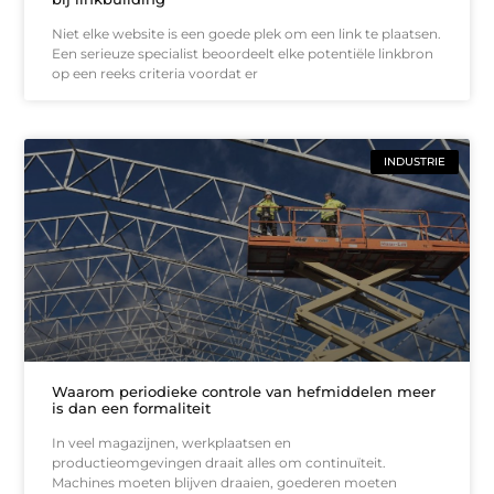
Niet elke website is een goede plek om een link te plaatsen.
Een serieuze specialist beoordeelt elke potentiële linkbron
op een reeks criteria voordat er
INDUSTRIE
Waarom periodieke controle van hefmiddelen meer
is dan een formaliteit
In veel magazijnen, werkplaatsen en
productieomgevingen draait alles om continuïteit.
Machines moeten blijven draaien, goederen moeten