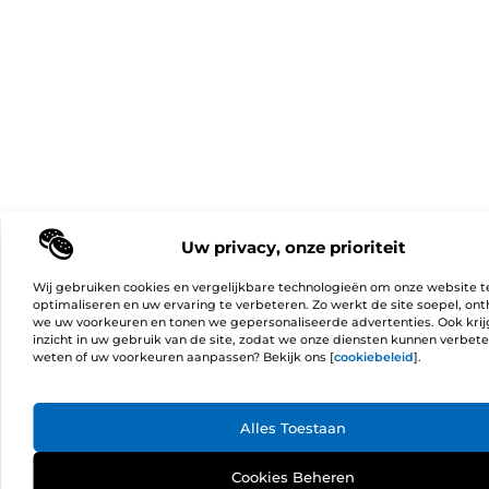
Uw privacy, onze prioriteit
Wij gebruiken cookies en vergelijkbare technologieën om onze website t
optimaliseren en uw ervaring te verbeteren. Zo werkt de site soepel, on
we uw voorkeuren en tonen we gepersonaliseerde advertenties. Ook kri
inzicht in uw gebruik van de site, zodat we onze diensten kunnen verbet
weten of uw voorkeuren aanpassen? Bekijk ons [
cookiebeleid
].
Ga Naa
Alles Toestaan
Cookies Beheren