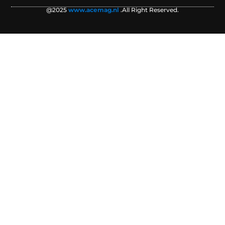
@2025
www.acemag.nl
.All Right Reserved.