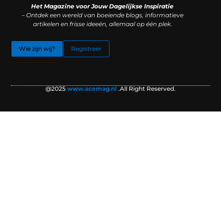
Het Magazine voor Jouw Dagelijkse Inspiratie
– Ontdek een wereld van boeiende blogs, informatieve
artikelen en frisse ideeën, allemaal op één plek.
Wie zijn wij?
Registreer
@2025
www.acemag.nl
.All Right Reserved.