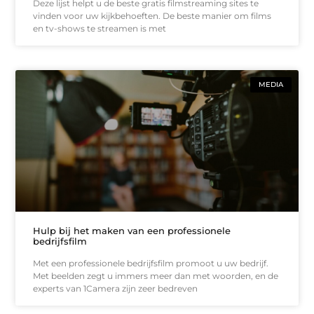
Deze lijst helpt u de beste gratis filmstreaming sites te
vinden voor uw kijkbehoeften. De beste manier om films
en tv-shows te streamen is met
MEDIA
Hulp bij het maken van een professionele
bedrijfsfilm
Met een professionele bedrijfsfilm promoot u uw bedrijf.
Met beelden zegt u immers meer dan met woorden, en de
experts van 1Camera zijn zeer bedreven