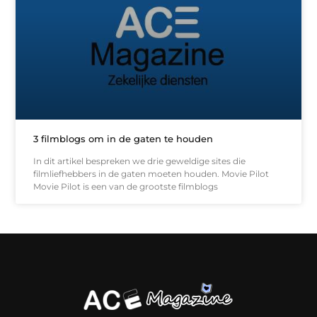
3 filmblogs om in de gaten te houden
In dit artikel bespreken we drie geweldige sites die
filmliefhebbers in de gaten moeten houden. Movie Pilot
Movie Pilot is een van de grootste filmblogs
Koop backlinks: slimme SEO-zet of recept voor problemen?
Hoe kan je online geld verdienen? (Zonder magie, maar mét strategie)