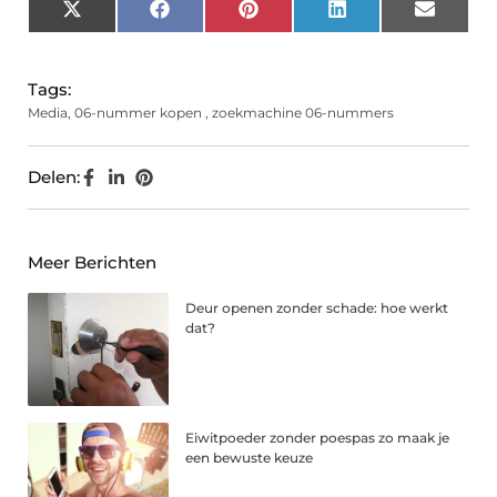
X
Facebook
Pinterest
LinkedIn
Email
(Twitter)
Tags:
Media
,
06-nummer kopen
,
zoekmachine 06-nummers
Delen:
Meer Berichten
Deur openen zonder schade: hoe werkt
dat?
Eiwitpoeder zonder poespas zo maak je
een bewuste keuze