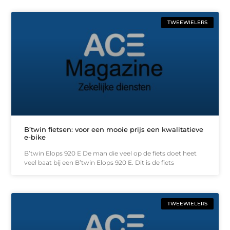
TWEEWIELERS
B’twin fietsen: voor een mooie prijs een kwalitatieve
e-bike
B’twin Elops 920 E De man die veel op de fiets doet heet
veel baat bij een B’twin Elops 920 E. Dit is de fiets
TWEEWIELERS