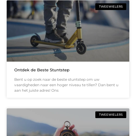
TWEEWIELERS
Ontdek de Beste Stuntstep
Bent u op zoek naar de beste stuntstep om uw
vaardigheden naar een hoger niveau te tillen? Dan bent u
aan het juiste adres! Ons
TWEEWIELERS