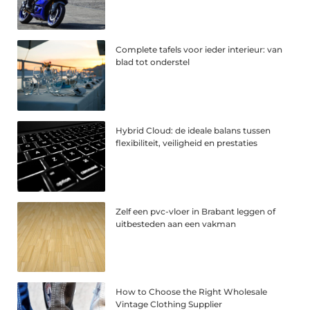
Complete tafels voor ieder interieur: van
blad tot onderstel
Hybrid Cloud: de ideale balans tussen
flexibiliteit, veiligheid en prestaties
Zelf een pvc-vloer in Brabant leggen of
uitbesteden aan een vakman
How to Choose the Right Wholesale
Vintage Clothing Supplier