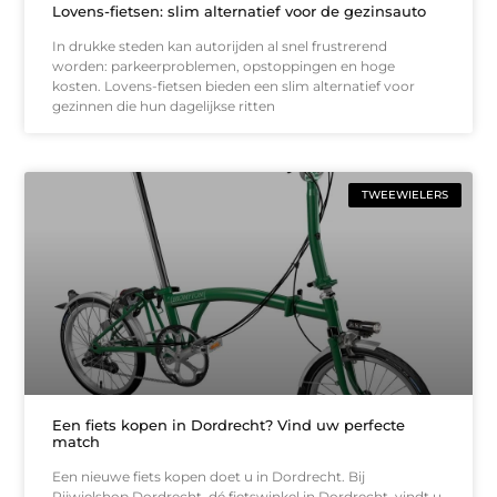
Lovens-fietsen: slim alternatief voor de gezinsauto
In drukke steden kan autorijden al snel frustrerend
worden: parkeerproblemen, opstoppingen en hoge
kosten. Lovens-fietsen bieden een slim alternatief voor
gezinnen die hun dagelijkse ritten
TWEEWIELERS
Een fiets kopen in Dordrecht? Vind uw perfecte
match
Een nieuwe fiets kopen doet u in Dordrecht. Bij
Rijwielshop Dordrecht, dé fietswinkel in Dordrecht, vindt u