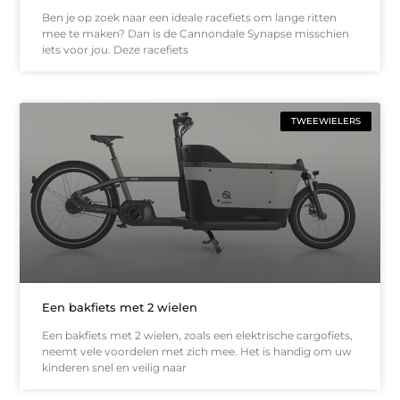
Ben je op zoek naar een ideale racefiets om lange ritten
mee te maken? Dan is de Cannondale Synapse misschien
iets voor jou. Deze racefiets
TWEEWIELERS
Een bakfiets met 2 wielen
Een bakfiets met 2 wielen, zoals een elektrische cargofiets,
neemt vele voordelen met zich mee. Het is handig om uw
kinderen snel en veilig naar