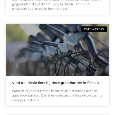
gegarandeerd bij Bikes 2 Enjoy in Breda. Bent u het
eindeloze doortrappen helemaal zat
TWEEWIELERS
Vind de ideale fiets bij deze groothandel in fietsen
Woon je ergens buitenaf, maar wil je niet steeds over de
auto voor pakken. Dan is een elektrische fiets de oplossing
voor jou. Met een