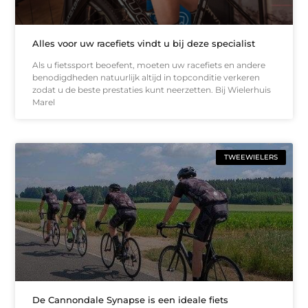
Alles voor uw racefiets vindt u bij deze specialist
Als u fietssport beoefent, moeten uw racefiets en andere
benodigdheden natuurlijk altijd in topconditie verkeren
zodat u de beste prestaties kunt neerzetten. Bij Wielerhuis
Marel
TWEEWIELERS
De Cannondale Synapse is een ideale fiets