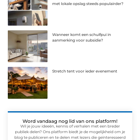
met lokale opslag steeds populairder?
Wanneer komt een schuifpui in
aanmerking voor subsidie?
Stretch tent voor ieder evenement
Word vandaag nog lid van ons platform!
Wil je jouw ideeën, kennis of verhalen met een breder
publiek delen? Ons platform biedt je de mogelijkheid om je
blog te publiceren en te delen met lezers die geïnteresseerd