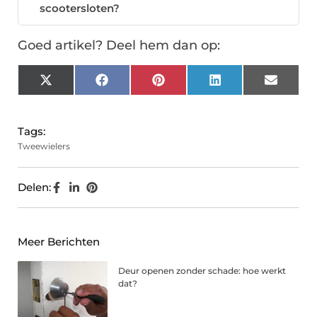
scootersloten?
Goed artikel? Deel hem dan op:
X
Facebook
Pinterest
LinkedIn
Email
(Twitter)
Tags:
Tweewielers
Delen:
Meer Berichten
Deur openen zonder schade: hoe werkt
dat?