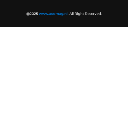
@2025
www.acemag.nl
.All Right Reserved.