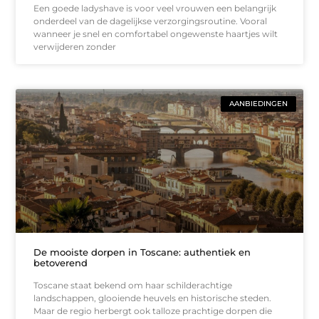
Een goede ladyshave is voor veel vrouwen een belangrijk
onderdeel van de dagelijkse verzorgingsroutine. Vooral
wanneer je snel en comfortabel ongewenste haartjes wilt
verwijderen zonder
AANBIEDINGEN
De mooiste dorpen in Toscane: authentiek en
betoverend
Toscane staat bekend om haar schilderachtige
landschappen, glooiende heuvels en historische steden.
Maar de regio herbergt ook talloze prachtige dorpen die