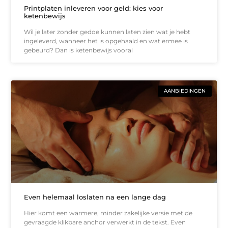
Printplaten inleveren voor geld: kies voor
ketenbewijs
Wil je later zonder gedoe kunnen laten zien wat je hebt
ingeleverd, wanneer het is opgehaald en wat ermee is
gebeurd? Dan is ketenbewijs vooral
AANBIEDINGEN
Even helemaal loslaten na een lange dag
Hier komt een warmere, minder zakelijke versie met de
gevraagde klikbare anchor verwerkt in de tekst. Even