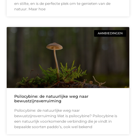
en stilte, en is de perfecte plek om te genieten van de
natuur. Maar hoe
AANBIEDINGEN
Psilocybine: de natuurlijke weg naar
bewustzijnsverruiming
Psilocybine: de natuurlijke weg naar
bewustzijnsverruiming Wat is psilocybine? Psilocybine is
een natuurlijk voorkomende verbinding die je vindt in
bepaalde soorten paddo’s, ook wel bekend