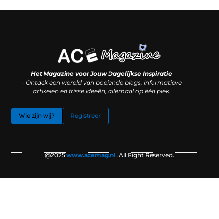
Koop backlinks: slimme SEO-zet of recept voor problemen?
Hoe kan je online geld verdienen? (Zonder magie, maar mét strategie)
Het Magazine voor Jouw Dagelijkse Inspiratie
– Ontdek een wereld van boeiende blogs, informatieve
artikelen en frisse ideeën, allemaal op één plek.
Wie zijn wij?
Registreer
@2025
www.acemag.nl
.All Right Reserved.