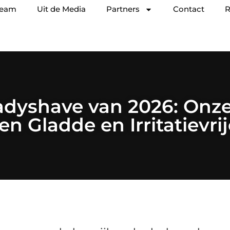
team
Uit de Media
Partners
Contact
R
adyshave van 2026: Onz
en Gladde en Irritatievri