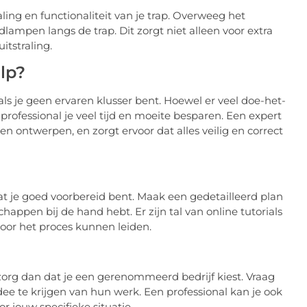
aling en functionaliteit van je trap. Overweeg het
dlampen langs de trap. Dit zorgt niet alleen voor extra
itstraling.
lp?
als je geen ervaren klusser bent. Hoewel er veel doe-het-
 professional je veel tijd en moeite besparen. Een expert
en ontwerpen, en zorgt ervoor dat alles veilig en correct
dat je goed voorbereid bent. Maak een gedetailleerd plan
appen bij de hand hebt. Er zijn tal van online tutorials
door het proces kunnen leiden.
, zorg dan dat je een gerenommeerd bedrijf kiest. Vraag
ee te krijgen van hun werk. Een professional kan je ook
 jouw specifieke situatie.