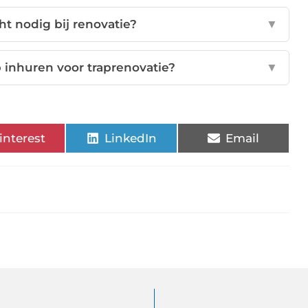
cht nodig bij renovatie?
▼
p inhuren voor traprenovatie?
▼
interest
LinkedIn
Email