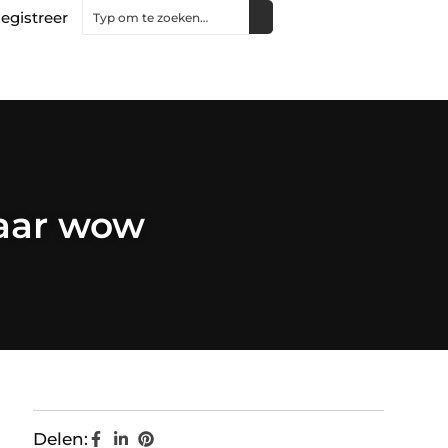
egistreer
naar wow
Delen: