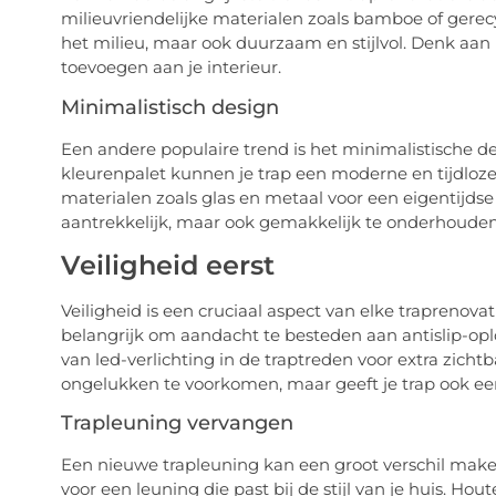
milieuvriendelijke materialen zoals bamboe of gerecy
het milieu, maar ook duurzaam en stijlvol. Denk aan
toevoegen aan je interieur.
Minimalistisch design
Een andere populaire trend is het minimalistische d
kleurenpalet kunnen je trap een moderne en tijdloze
materialen zoals glas en metaal voor een eigentijdse l
aantrekkelijk, maar ook gemakkelijk te onderhouden
Veiligheid eerst
Veiligheid is een cruciaal aspect van elke traprenova
belangrijk om aandacht te besteden aan antislip-opl
van led-verlichting in de traptreden voor extra zicht
ongelukken te voorkomen, maar geeft je trap ook ee
Trapleuning vervangen
Een nieuwe trapleuning kan een groot verschil maken in
voor een leuning die past bij de stijl van je huis. Ho