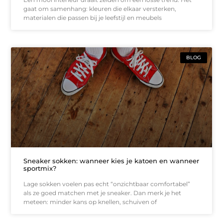
gaat om samenhang: kleuren die elkaar versterken,
materialen die passen bij je leefstijl en meubels
BLOG
Sneaker sokken: wanneer kies je katoen en wanneer
sportmix?
Lage sokken voelen pas echt “onzichtbaar comfortabel”
als ze goed matchen met je sneaker. Dan merk je het
meteen: minder kans op knellen, schuiven of