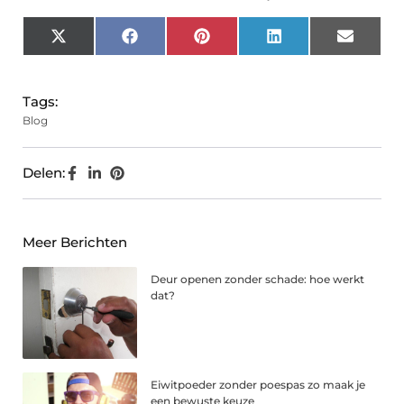
X
Facebook
Pinterest
LinkedIn
Email
(Twitter)
Tags:
Blog
Delen:
Meer Berichten
Deur openen zonder schade: hoe werkt
dat?
Eiwitpoeder zonder poespas zo maak je
een bewuste keuze