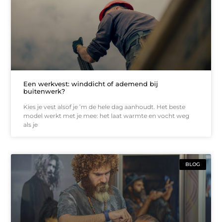
Een werkvest: winddicht of ademend bij
buitenwerk?
Kies je vest alsof je ’m de hele dag aanhoudt. Het beste
model werkt met je mee: het laat warmte en vocht weg
als je
BLOG