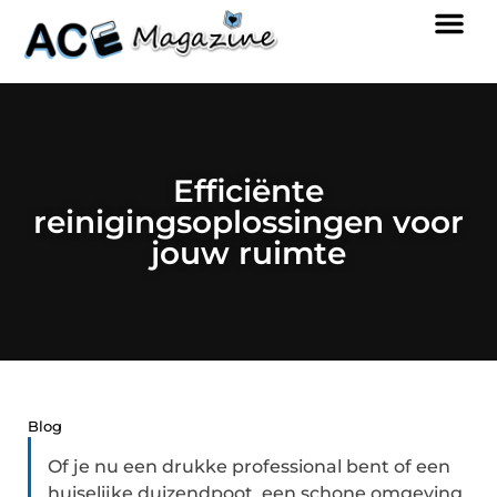
Efficiënte
reinigingsoplossingen voor
jouw ruimte
Blog
Of je nu een drukke professional bent of een
huiselijke duizendpoot, een schone omgeving