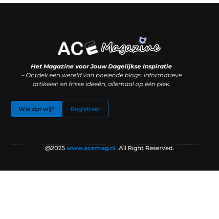
Koop backlinks: slimme SEO-zet of recept voor problemen?
Hoe kan je online geld verdienen? (Zonder magie, maar mét strategie)
Het Magazine voor Jouw Dagelijkse Inspiratie
– Ontdek een wereld van boeiende blogs, informatieve
artikelen en frisse ideeën, allemaal op één plek.
Wie zijn wij?
Registreer
@2025
www.acemag.nl
.All Right Reserved.