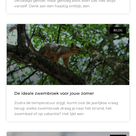
verzadigd gevoel. Maar genoeg eiwit eten lukt niet altijd
vanzelf. Denk aan een haastig ontbijt, een
BLOG
De ideale zwembroek voor jouw zomer
Zodra de temperatuur stijgt, komt ook de jaarlijkse vraag
terug: welke zwembroek draag je naar het strand, het
zwembad of op vakantie? Het lijkt een