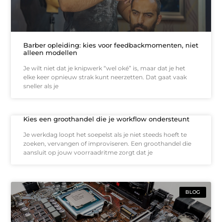
Barber opleiding: kies voor feedbackmomenten, niet
alleen modellen
Je wilt niet dat je knipwerk “wel oké” is, maar dat je het
elke keer opnieuw strak kunt neerzetten. Dat gaat vaak
sneller als je
Kies een groothandel die je workflow ondersteunt
Je werkdag loopt het soepelst als je niet steeds hoeft te
zoeken, vervangen of improviseren. Een groothandel die
aansluit op jouw voorraadritme zorgt dat je
BLOG