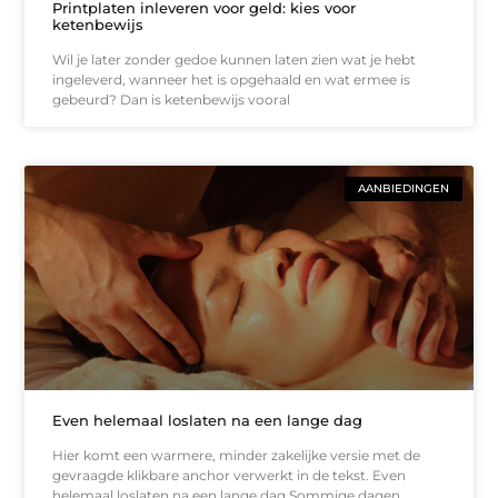
Printplaten inleveren voor geld: kies voor
ketenbewijs
Wil je later zonder gedoe kunnen laten zien wat je hebt
ingeleverd, wanneer het is opgehaald en wat ermee is
gebeurd? Dan is ketenbewijs vooral
AANBIEDINGEN
Even helemaal loslaten na een lange dag
Hier komt een warmere, minder zakelijke versie met de
gevraagde klikbare anchor verwerkt in de tekst. Even
helemaal loslaten na een lange dag Sommige dagen