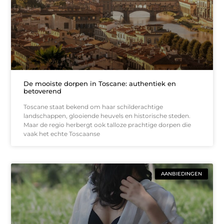
De mooiste dorpen in Toscane: authentiek en
betoverend
Toscane staat bekend om haar schilderachtige
landschappen, glooiende heuvels en historische steden.
Maar de regio herbergt ook talloze prachtige dorpen die
vaak het echte Toscaanse
AANBIEDINGEN