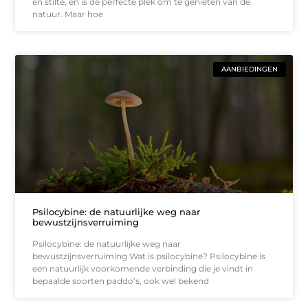
en stilte, en is de perfecte plek om te genieten van de
natuur. Maar hoe
AANBIEDINGEN
Psilocybine: de natuurlijke weg naar
bewustzijnsverruiming
Psilocybine: de natuurlijke weg naar
bewustzijnsverruiming Wat is psilocybine? Psilocybine is
een natuurlijk voorkomende verbinding die je vindt in
bepaalde soorten paddo’s, ook wel bekend