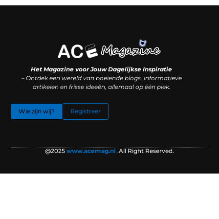
Koop backlinks: slimme SEO-zet of recept voor problemen?
Hoe kan je online geld verdienen? (Zonder magie, maar mét strategie)
Het Magazine voor Jouw Dagelijkse Inspiratie
– Ontdek een wereld van boeiende blogs, informatieve
artikelen en frisse ideeën, allemaal op één plek.
Wie zijn wij?
Registreer
@2025
www.acemag.nl
.All Right Reserved.