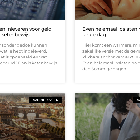
en inleveren voor geld:
Even helemaal loslaten 
r ketenbewijs
lange dag
er zonder gedoe kunnen
Hier komt een warmere, mi
 wat je hebt ingeleverd,
zakelijke versie met de gev
et is opgehaald en wat
klikbare anchor verwerkt in 
gebeurd? Dan is ketenbewijs
Even helemaal loslaten na 
dag Sommige dagen
AANBIEDINGEN
A