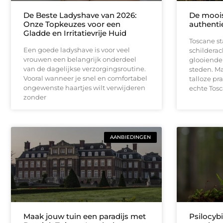
De Beste Ladyshave van 2026:
De moois
Onze Topkeuzes voor een
authenti
Gladde en Irritatievrije Huid
Toscane s
Een goede ladyshave is voor veel
schildera
vrouwen een belangrijk onderdeel
glooiende 
van de dagelijkse verzorgingsroutine.
steden. Ma
Vooral wanneer je snel en comfortabel
talloze pr
ongewenste haartjes wilt verwijderen
echte Tos
zonder
AANBIEDINGEN
Maak jouw tuin een paradijs met
Psilocybi