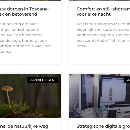
te dorpen in Toscane:
Comfort en stijl: short
ek en betoverend
voor elke nacht
taat bekend om haar
Wat is een shortama? Een s
chtige landschappen,
eigenlijk een korte versie v
heuvels en historische
traditionele pyjama. Het bes
ar de regio herbergt ook
een comfortabel T-shirt en 
achtige dorpen die vaak het
broek,
caanse
AANBIEDINGEN
A
ne: de natuurlijke weg
Strategische digitale gro