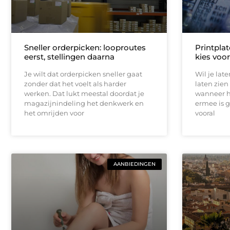
Sneller orderpicken: looproutes
Printplat
eerst, stellingen daarna
kies voo
Je wilt dat orderpicken sneller gaat
Wil je lat
zonder dat het voelt als harder
laten zien
werken. Dat lukt meestal doordat je
wanneer h
magazijnindeling het denkwerk en
ermee is 
het omrijden voor
vooral
AANBIEDINGEN