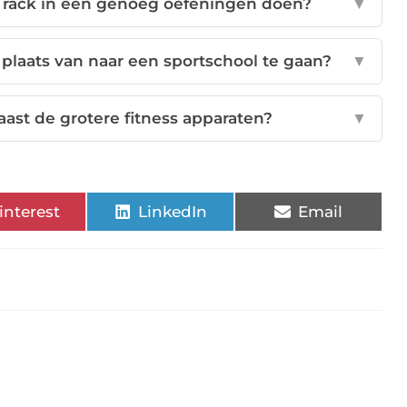
t rack in één genoeg oefeningen doen?
▼
n plaats van naar een sportschool te gaan?
▼
aast de grotere fitness apparaten?
▼
interest
LinkedIn
Email