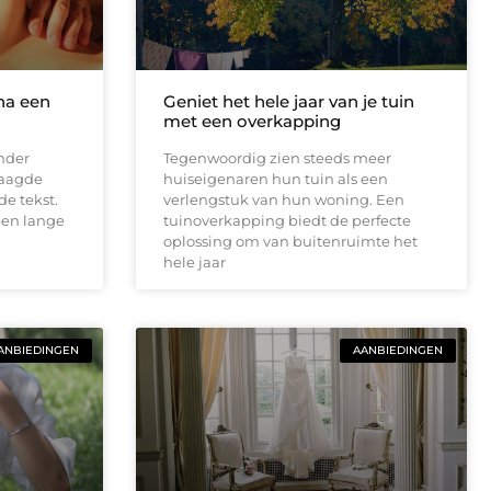
na een
Geniet het hele jaar van je tuin
met een overkapping
nder
Tegenwoordig zien steeds meer
raagde
huiseigenaren hun tuin als een
de tekst.
verlengstuk van hun woning. Een
een lange
tuinoverkapping biedt de perfecte
oplossing om van buitenruimte het
hele jaar
ANBIEDINGEN
AANBIEDINGEN