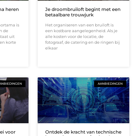
ama heren
Je droombruiloft begint met een
betaalbare trouwjurk
hortama is
Het organiseren van een bruiloft is
an de
een kostbare aangelegenheid. Als je
taat uit
alle kosten voor de locatie, de
een korte
fotograaf, de catering en de ringen bij
elkaar
ANBIEDINGEN
AANBIEDINGEN
ei voor
Ontdek de kracht van technische