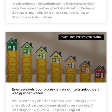
In een professionele werkomgeving is een schone vloer
essentieel voor zowel veiligheid als uitstraling. Bedrijven
die streven naar efficiëntie en duurzaamheid, kiezen
daarom voor betrouwbare
ZAKELIJKE DIENSTVERLENING
Energielabels voor woningen en utiliteitsgebouwen:
wat jij moet weten
Wat is een energielabel en waarom is het belangrijk? Een
energielabel laat zien hoe energiezuinig een woning of
utiliteitsgebouw is. Van A++++ (zeer zuinig) tot