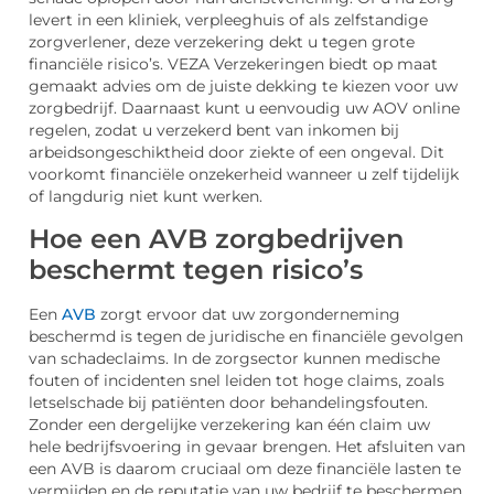
levert in een kliniek, verpleeghuis of als zelfstandige
zorgverlener, deze verzekering dekt u tegen grote
financiële risico’s. VEZA Verzekeringen biedt op maat
gemaakt advies om de juiste dekking te kiezen voor uw
zorgbedrijf. Daarnaast kunt u eenvoudig uw AOV online
regelen, zodat u verzekerd bent van inkomen bij
arbeidsongeschiktheid door ziekte of een ongeval. Dit
voorkomt financiële onzekerheid wanneer u zelf tijdelijk
of langdurig niet kunt werken.
Hoe een AVB zorgbedrijven
beschermt tegen risico’s
Een
AVB
zorgt ervoor dat uw zorgonderneming
beschermd is tegen de juridische en financiële gevolgen
van schadeclaims. In de zorgsector kunnen medische
fouten of incidenten snel leiden tot hoge claims, zoals
letselschade bij patiënten door behandelingsfouten.
Zonder een dergelijke verzekering kan één claim uw
hele bedrijfsvoering in gevaar brengen. Het afsluiten van
een AVB is daarom cruciaal om deze financiële lasten te
vermijden en de reputatie van uw bedrijf te beschermen.