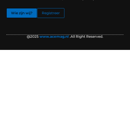
Wie zijn wij?
Registreer
@2025
www.acemag.nl
.All Right Reserved.