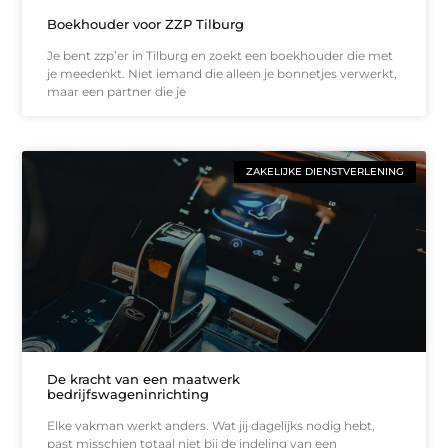
Boekhouder voor ZZP Tilburg
Je bent zzp’er in Tilburg en zoekt een boekhouder die met
je meedenkt. Niet iemand die alleen je bonnetjes verwerkt,
maar een partner die je
ZAKELIJKE DIENSTVERLENING
De kracht van een maatwerk
bedrijfswageninrichting
Elke vakman werkt anders. Wat jij dagelijks nodig hebt,
past misschien totaal niet bij de indeling van een