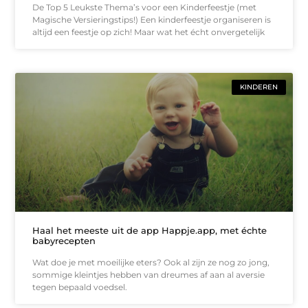
De Top 5 Leukste Thema’s voor een Kinderfeestje (met
Magische Versieringstips!) Een kinderfeestje organiseren is
altijd een feestje op zich! Maar wat het écht onvergetelijk
KINDEREN
Haal het meeste uit de app Happje.app, met échte
babyrecepten
Wat doe je met moeilijke eters? Ook al zijn ze nog zo jong,
sommige kleintjes hebben van dreumes af aan al aversie
tegen bepaald voedsel.