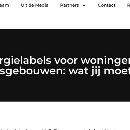
team
Uit de Media
Partners
Contact
R
rgielabels voor woninge
itsgebouwen: wat jij mo