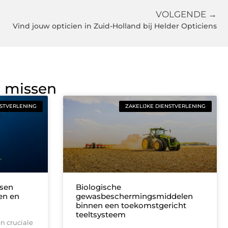
VOLGENDE →
Vind jouw opticien in Zuid-Holland bij Helder Opticiens
g missen
NSTVERLENING
ZAKELIJKE DIENSTVERLENING
sen
Biologische
en en
gewasbeschermingsmiddelen
binnen een toekomstgericht
teeltsysteem
n cruciale