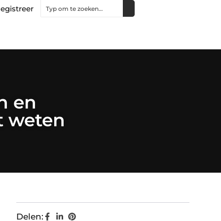
egistreer
n en
et weten
Delen: