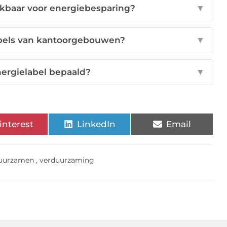
ikbaar voor energiebesparing?
▼
abels van kantoorgebouwen?
▼
ergielabel bepaald?
▼
interest
LinkedIn
Email
uurzamen
,
verduurzaming