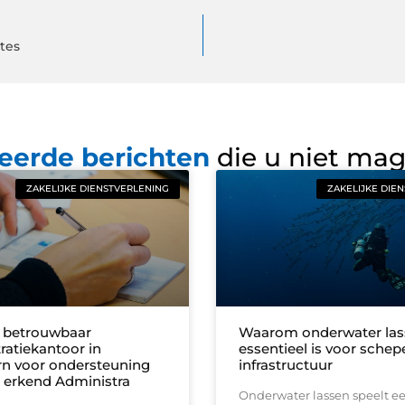
tes
eerde berichten
die u niet ma
ZAKELIJKE DIENSTVERLENING
ZAKELIJKE DIE
 betrouwbaar
Waarom onderwater las
ratiekantoor in
essentieel is voor schep
n voor ondersteuning
infrastructuur
 erkend Administra
Onderwater lassen speelt ee