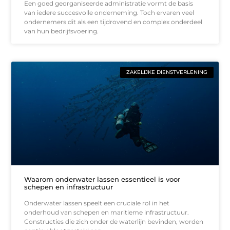
Een goed georganiseerde administratie vormt de basis
van iedere succesvolle onderneming. Toch ervaren veel
ondernemers dit als een tijdrovend en complex onderdeel
van hun bedrijfsvoering.
ZAKELIJKE DIENSTVERLENING
Waarom onderwater lassen essentieel is voor
schepen en infrastructuur
Onderwater lassen speelt een cruciale rol in het
onderhoud van schepen en maritieme infrastructuur.
Constructies die zich onder de waterlijn bevinden, worden