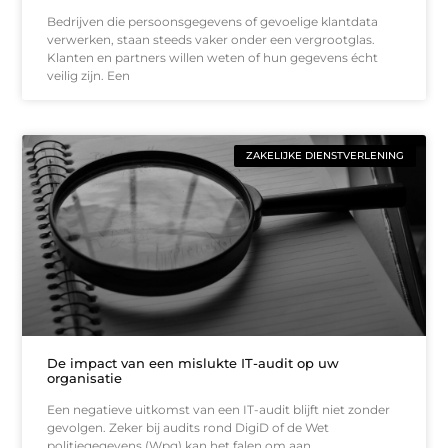
Bedrijven die persoonsgegevens of gevoelige klantdata
verwerken, staan steeds vaker onder een vergrootglas.
Klanten en partners willen weten of hun gegevens écht
veilig zijn. Een
ZAKELIJKE DIENSTVERLENING
De impact van een mislukte IT-audit op uw
organisatie
Een negatieve uitkomst van een IT-audit blijft niet zonder
gevolgen. Zeker bij audits rond DigiD of de Wet
politiegegevens (Wpg) kan het falen om aan