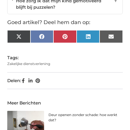
Hoe zorg ik dat mijn kind gemotiveerd
▼
blijft bij puzzelen?
Goed artikel? Deel hem dan op:
X
Facebook
Pinterest
LinkedIn
Email
(Twitter)
Tags:
Zakelijke dienstverlening
Delen:
Meer Berichten
Deur openen zonder schade: hoe werkt
dat?