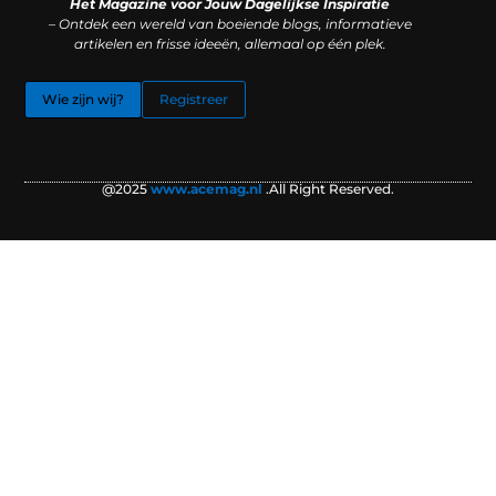
Het Magazine voor Jouw Dagelijkse Inspiratie
– Ontdek een wereld van boeiende blogs, informatieve
artikelen en frisse ideeën, allemaal op één plek.
Wie zijn wij?
Registreer
@2025
www.acemag.nl
.All Right Reserved.