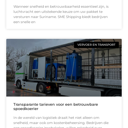
Wanneer snelheid en betrouwbaarheid essentieel zijn, is
luchtvracht een uitstekende keuze om uw pakket te
versturen naar Suriname. SME Shipping biedt bedrijven
een snelle en
VERVOER EN TRANSPORT
Transparante tarieven voor een betrouwbare
spoedkoerier
In de wereld van logistiek draait het niet alleen om
snelheid, maar ook om kostenbeheersing. Bedrijven die
een spoedkoerier inschakelen, willen zekerheid over