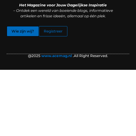
Het Magazine voor Jouw Dagelijkse Inspiratie
– Ontdek een wereld van boeiende blogs, informatieve
artikelen en frisse ideeën, allemaal op één plek.
Wie zijn wij?
Registreer
@2025
www.acemag.nl
.All Right Reserved.