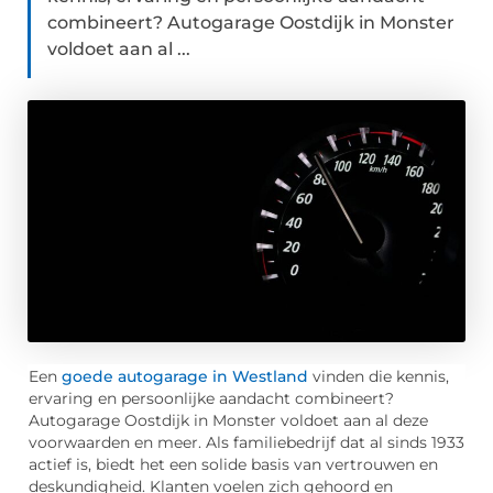
combineert? Autogarage Oostdijk in Monster
voldoet aan al ...
Een
goede autogarage in Westland
vinden die kennis,
ervaring en persoonlijke aandacht combineert?
Autogarage Oostdijk in Monster voldoet aan al deze
voorwaarden en meer. Als familiebedrijf dat al sinds 1933
actief is, biedt het een solide basis van vertrouwen en
deskundigheid. Klanten voelen zich gehoord en