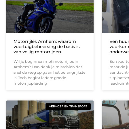
Motorrijles Arnhem: waarom
Een huur
voertuigbeheersing de basis is
voorkomt
van veilig motorrijden
onderwe
Wil je beginnen met motorrijles in
Een voertu
Arnhem? Dan denk je misschien dat
maar de ju
snel de weg op gaan het belangrijkste
aandacht 
is. Toch begint iedere goede
zitplaatse
motorrijopleiding
laadruimte
VERVOER EN TRANSPORT