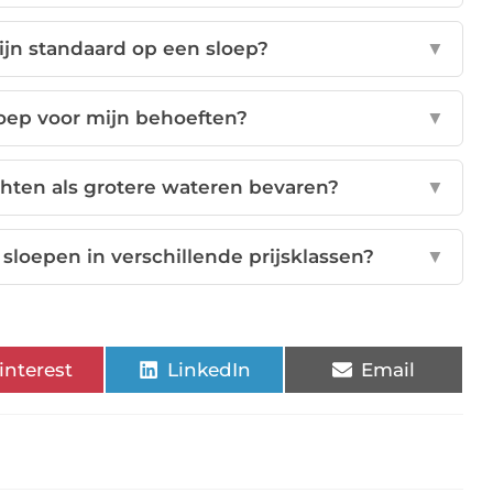
ijn standaard op een sloep?
▼
sloep voor mijn behoeften?
▼
chten als grotere wateren bevaren?
▼
sloepen in verschillende prijsklassen?
▼
interest
LinkedIn
Email