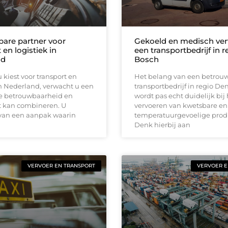
are partner voor
Gekoeld en medisch ver
 en logistiek in
een transportbedrijf in 
nd
Bosch
kiest voor transport en
Het belang van een betrou
in Nederland, verwacht u een
transportbedrijf in regio De
ie betrouwbaarheid en
wordt pas echt duidelijk bij 
eit kan combineren. U
vervoeren van kwetsbare en
 van een aanpak waarin
temperatuurgevoelige prod
Denk hierbij aan
VERVOER EN TRANSPORT
VERVOER E