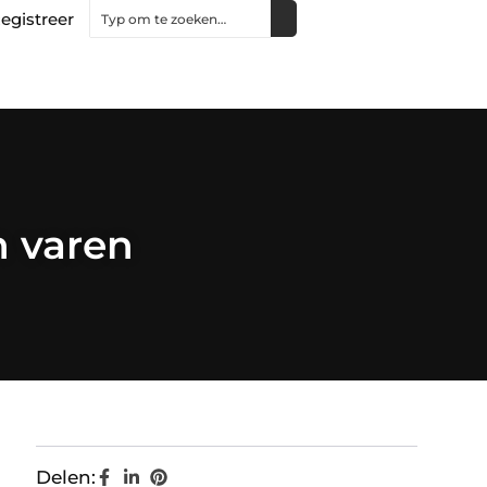
egistreer
n varen
Delen: