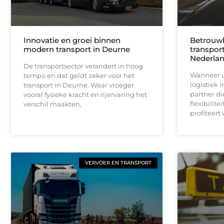
Innovatie en groei binnen
Betrouwb
modern transport in Deurne
transport
Nederla
De transportsector verandert in hoog
Wanneer u 
tempo en dat geldt zeker voor het
logistiek 
transport in Deurne. Waar vroeger
partner d
vooral fysieke kracht en rijervaring het
flexibilit
verschil maakten,
profiteert
VERVOER EN TRANSPORT