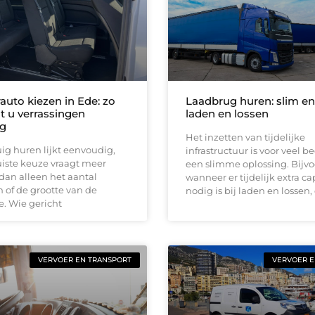
auto kiezen in Ede: zo
Laadbrug huren: slim en 
 u verrassingen
laden en lossen
g
Het inzetten van tijdelijke
ig huren lijkt eenvoudig,
infrastructuur is voor veel b
iste keuze vraagt meer
een slimme oplossing. Bijv
dan alleen het aantal
wanneer er tijdelijk extra ca
n of de grootte van de
nodig is bij laden en lossen, 
. Wie gericht
VERVOER EN TRANSPORT
VERVOER E