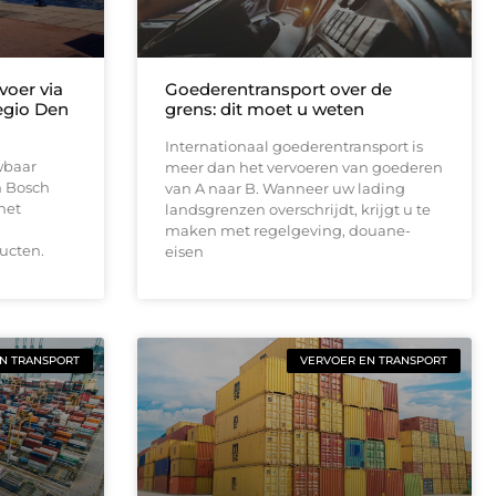
voer via
Goederentransport over de
regio Den
grens: dit moet u weten
Internationaal goederentransport is
wbaar
meer dan het vervoeren van goederen
n Bosch
van A naar B. Wanneer uw lading
het
landsgrenzen overschrijdt, krijgt u te
maken met regelgeving, douane-
ucten.
eisen
N TRANSPORT
VERVOER EN TRANSPORT