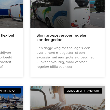
flexibel
Slim groepsvervoer regelen
zonder gedoe
Een dagje weg met collega’s, een
edrijven
evenement met gasten of een
oorbeeld
excursie met een grotere groep: het
paciteit
klinkt eenvoudig, maar vervoer
of
regelen blijkt vaak een
N TRANSPORT
VERVOER EN TRANSPORT