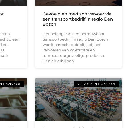
or
Gekoeld en medisch vervoer via
een transportbedrijf in regio Den
Bosch
ort en
Het belang van een betrouwbaar
wacht u een
transportbedrijf in regio Den Bosch
d en
wordt pas echt duidelijk bij het
. U
vervoeren van kwetsbare en
aarin
temperatuurgevoelige producten.
Denk hierbij aan
N TRANSPORT
VERVOER EN TRANSPORT