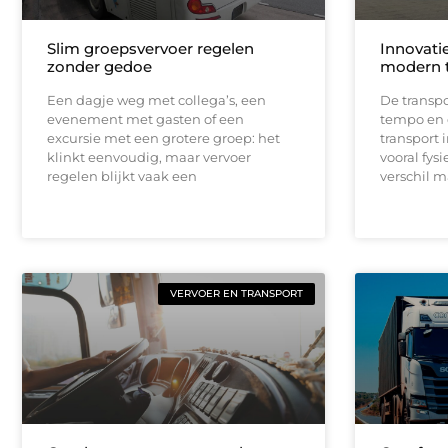
Slim groepsvervoer regelen
Innovati
zonder gedoe
modern t
Een dagje weg met collega’s, een
De transpo
evenement met gasten of een
tempo en d
excursie met een grotere groep: het
transport 
klinkt eenvoudig, maar vervoer
vooral fysi
regelen blijkt vaak een
verschil m
VERVOER EN TRANSPORT