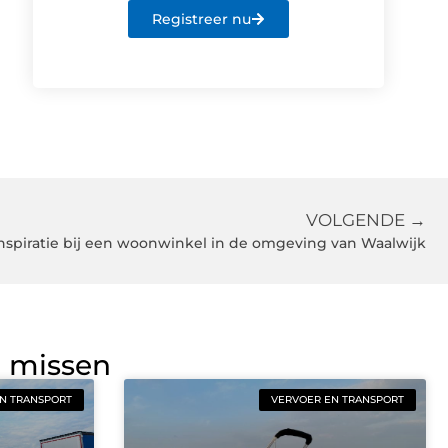
Registreer nu
VOLGENDE →
nspiratie bij een woonwinkel in de omgeving van Waalwijk
g missen
N TRANSPORT
VERVOER EN TRANSPORT