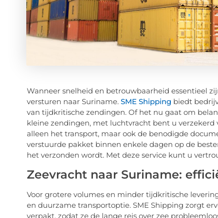
Wanneer snelheid en betrouwbaarheid essentieel zij
versturen naar Suriname.
SME Shipping
biedt bedrij
van tijdkritische zendingen. Of het nu gaat om be
kleine zendingen, met luchtvracht bent u verzekerd va
alleen het transport, maar ook de benodigde docum
verstuurde pakket binnen enkele dagen op de best
het verzonden wordt. Met deze service kunt u vertr
Zeevracht naar Suriname: effic
Voor grotere volumes en minder tijdkritische leveri
en duurzame transportoptie. SME Shipping zorgt erv
verpakt, zodat ze de lange reis over zee probleeml