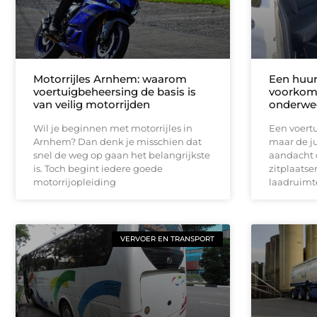
Motorrijles Arnhem: waarom
Een huur
voertuigbeheersing de basis is
voorkomt
van veilig motorrijden
onderwe
Wil je beginnen met motorrijles in
Een voertu
Arnhem? Dan denk je misschien dat
maar de ju
snel de weg op gaan het belangrijkste
aandacht 
is. Toch begint iedere goede
zitplaatse
motorrijopleiding
laadruimte
VERVOER EN TRANSPORT