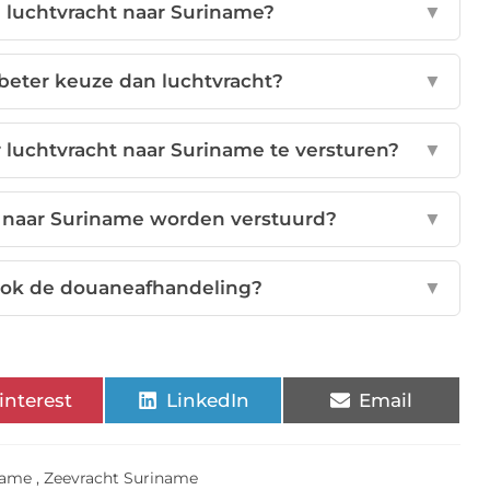
n luchtvracht naar Suriname?
▼
beter keuze dan luchtvracht?
▼
 luchtvracht naar Suriname te versturen?
▼
 naar Suriname worden verstuurd?
▼
ook de douaneafhandeling?
▼
interest
LinkedIn
Email
name
,
Zeevracht Suriname