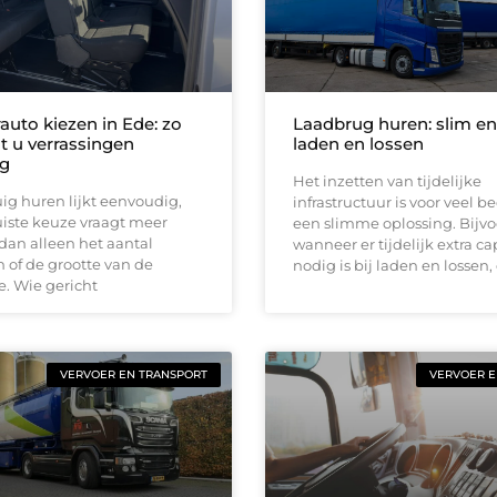
auto kiezen in Ede: zo
Laadbrug huren: slim en 
 u verrassingen
laden en lossen
g
Het inzetten van tijdelijke
ig huren lijkt eenvoudig,
infrastructuur is voor veel b
iste keuze vraagt meer
een slimme oplossing. Bijv
dan alleen het aantal
wanneer er tijdelijk extra ca
n of de grootte van de
nodig is bij laden en lossen, 
. Wie gericht
VERVOER EN TRANSPORT
VERVOER E