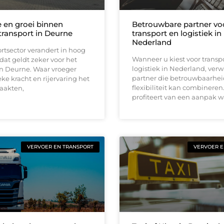
e en groei binnen
Betrouwbare partner vo
ransport in Deurne
transport en logistiek in
Nederland
rtsector verandert in hoog
Wanneer u kiest voor transp
at geldt zeker voor het
logistiek in Nederland, ver
in Deurne. Waar vroeger
partner die betrouwbaarhei
eke kracht en rijervaring het
flexibiliteit kan combineren
aakten,
profiteert van een aanpak w
VERVOER EN TRANSPORT
VERVOER E