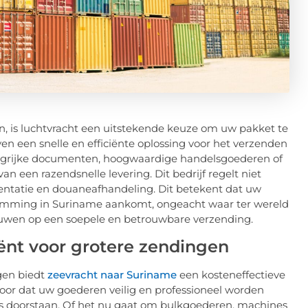
n, is luchtvracht een uitstekende keuze om uw pakket te
ven een snelle en efficiënte oplossing voor het verzenden
langrijke documenten, hoogwaardige handelsgoederen of
n een razendsnelle levering. Dit bedrijf regelt niet
entatie en douaneafhandeling. Dit betekent dat uw
emming in Suriname aankomt, ongeacht waar ter wereld
ouwen op een soepele en betrouwbare verzending.
iënt voor grotere zendingen
ngen biedt
zeevracht naar Suriname
een kosteneffectieve
oor dat uw goederen veilig en professioneel worden
oos doorstaan. Of het nu gaat om bulkgoederen, machines