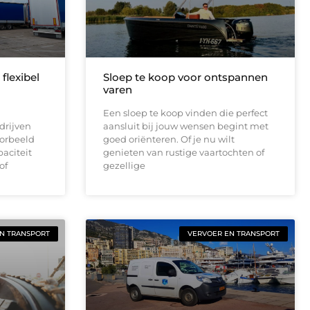
flexibel
Sloep te koop voor ontspannen
varen
Een sloep te koop vinden die perfect
edrijven
aansluit bij jouw wensen begint met
oorbeeld
goed oriënteren. Of je nu wilt
paciteit
genieten van rustige vaartochten of
of
gezellige
N TRANSPORT
VERVOER EN TRANSPORT