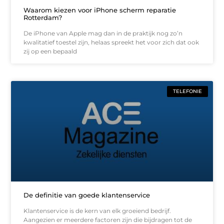
Waarom kiezen voor iPhone scherm reparatie
Rotterdam?
De iPhone van Apple mag dan in de praktijk nog zo’n
kwalitatief toestel zijn, helaas spreekt het voor zich dat ook
zij op een bepaald
TELEFONIE
De definitie van goede klantenservice
Klantenservice is de kern van elk groeiend bedrijf.
Aangezien er meerdere factoren zijn die bijdragen tot de