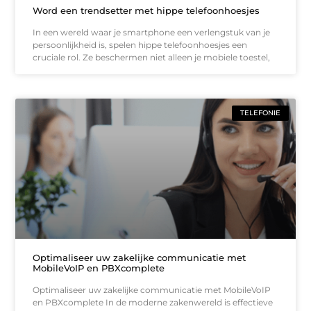
Word een trendsetter met hippe telefoonhoesjes
In een wereld waar je smartphone een verlengstuk van je
persoonlijkheid is, spelen hippe telefoonhoesjes een
cruciale rol. Ze beschermen niet alleen je mobiele toestel,
TELEFONIE
Optimaliseer uw zakelijke communicatie met
MobileVoIP en PBXcomplete
Optimaliseer uw zakelijke communicatie met MobileVoIP
en PBXcomplete In de moderne zakenwereld is effectieve