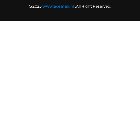
@2025
www.acemag.nl
.All Right Reserved.