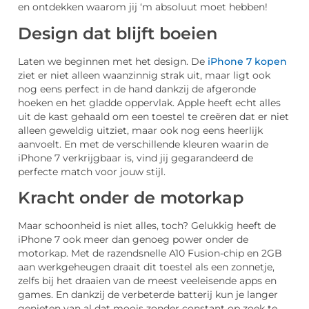
en ontdekken waarom jij ‘m absoluut moet hebben!
Design dat blijft boeien
Laten we beginnen met het design. De
iPhone 7 kopen
ziet er niet alleen waanzinnig strak uit, maar ligt ook
nog eens perfect in de hand dankzij de afgeronde
hoeken en het gladde oppervlak. Apple heeft echt alles
uit de kast gehaald om een toestel te creëren dat er niet
alleen geweldig uitziet, maar ook nog eens heerlijk
aanvoelt. En met de verschillende kleuren waarin de
iPhone 7 verkrijgbaar is, vind jij gegarandeerd de
perfecte match voor jouw stijl.
Kracht onder de motorkap
Maar schoonheid is niet alles, toch? Gelukkig heeft de
iPhone 7 ook meer dan genoeg power onder de
motorkap. Met de razendsnelle A10 Fusion-chip en 2GB
aan werkgeheugen draait dit toestel als een zonnetje,
zelfs bij het draaien van de meest veeleisende apps en
games. En dankzij de verbeterde batterij kun je langer
genieten van al dat moois zonder constant op zoek te