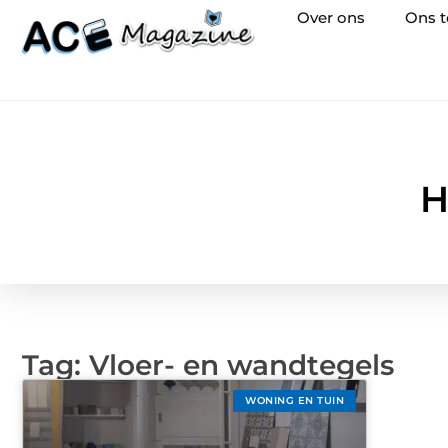
Over ons
Ons 
H
Tag: Vloer- en wandtegels
WONING EN TUIN