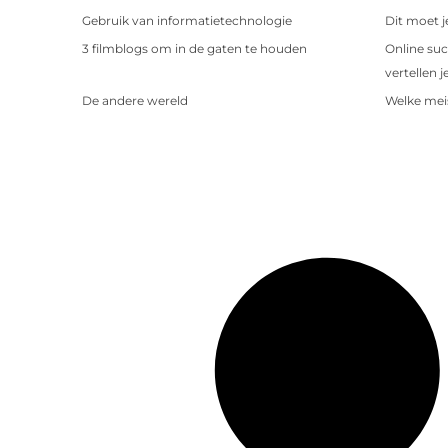
Gebruik van informatietechnologie
Dit moet j
3 filmblogs om in de gaten te houden
Online suc
vertellen j
De andere wereld
Welke meis