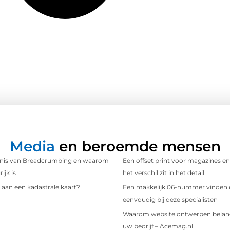
Media
en beroemde mensen
nis van Breadcrumbing en waarom
Een offset print voor magazines en
ijk is
het verschil zit in het detail
 aan een kadastrale kaart?
Een makkelijk 06-nummer vinden 
eenvoudig bij deze specialisten
u
Waarom website ontwerpen belangr
uw bedrijf – Acemag.nl