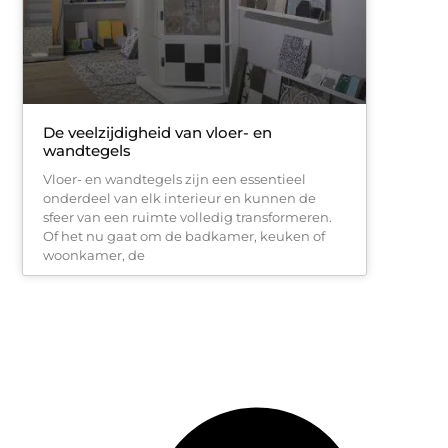
De veelzijdigheid van vloer- en
wandtegels
Vloer- en wandtegels zijn een essentieel
onderdeel van elk interieur en kunnen de
sfeer van een ruimte volledig transformeren.
Of het nu gaat om de badkamer, keuken of
woonkamer, de