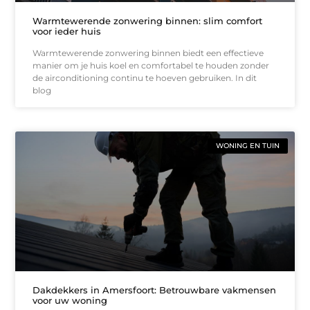
Warmtewerende zonwering binnen: slim comfort
voor ieder huis
Warmtewerende zonwering binnen biedt een effectieve
manier om je huis koel en comfortabel te houden zonder
de airconditioning continu te hoeven gebruiken. In dit
blog
WONING EN TUIN
Dakdekkers in Amersfoort: Betrouwbare vakmensen
voor uw woning