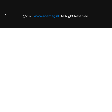
@2025
www.acemag.nl
.All Right Reserved.