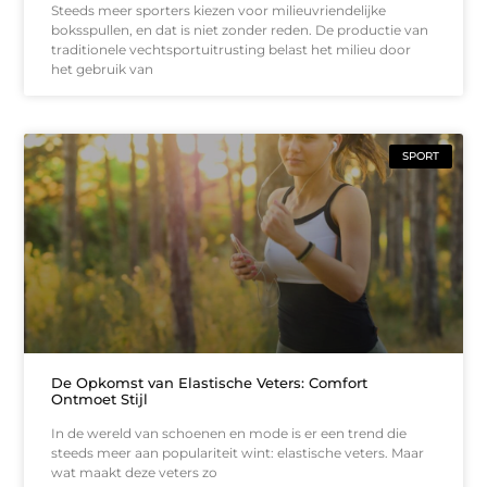
Steeds meer sporters kiezen voor milieuvriendelijke
boksspullen, en dat is niet zonder reden. De productie van
traditionele vechtsportuitrusting belast het milieu door
het gebruik van
SPORT
De Opkomst van Elastische Veters: Comfort
Ontmoet Stijl
In de wereld van schoenen en mode is er een trend die
steeds meer aan populariteit wint: elastische veters. Maar
wat maakt deze veters zo