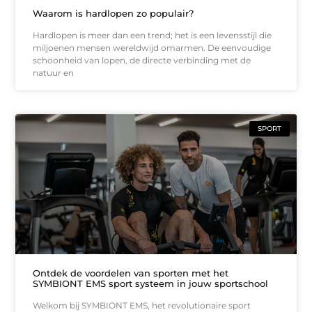
Waarom is hardlopen zo populair?
Hardlopen is meer dan een trend; het is een levensstijl die
miljoenen mensen wereldwijd omarmen. De eenvoudige
schoonheid van lopen, de directe verbinding met de
natuur en
SPORT
Ontdek de voordelen van sporten met het
SYMBIONT EMS sport systeem in jouw sportschool
Welkom bij SYMBIONT EMS, het revolutionaire sport