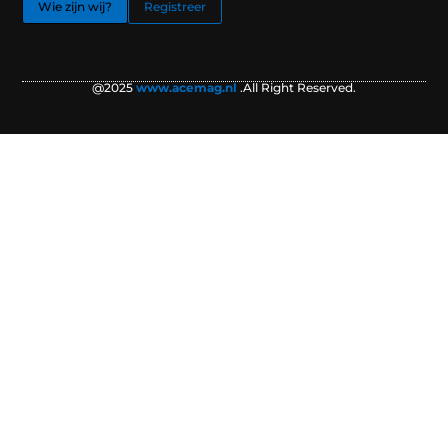
Wie zijn wij?
Registreer
@2025
www.acemag.nl
.All Right Reserved.