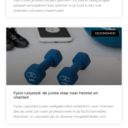
Wat moet je doen bij een splinter? Zo werkt veilig engels
pluksel verwijderen Een splinter in je huid is iets wat
iedereen wel eens meemaakt.
GEZONDHEID
Fysio Lelystad: de juiste stap naar herstel en
vitaliteit
Fysio Lelystad is een veelgebruikte zoekterm voor mensen
die op zoek zijn naar professionele hulp bij lichamelijke
klachten. In Lelystad zijn er diverse mogelijkheden om