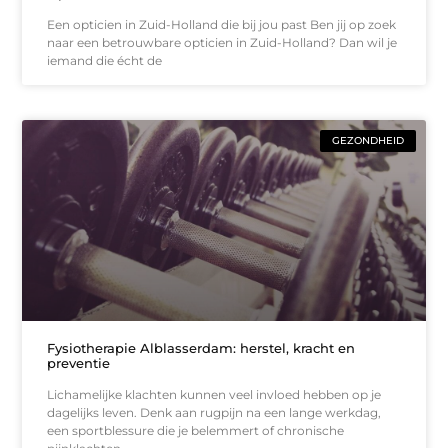
Een opticien in Zuid-Holland die bij jou past Ben jij op zoek
naar een betrouwbare opticien in Zuid-Holland? Dan wil je
iemand die écht de
GEZONDHEID
Fysiotherapie Alblasserdam: herstel, kracht en
preventie
Lichamelijke klachten kunnen veel invloed hebben op je
dagelijks leven. Denk aan rugpijn na een lange werkdag,
een sportblessure die je belemmert of chronische