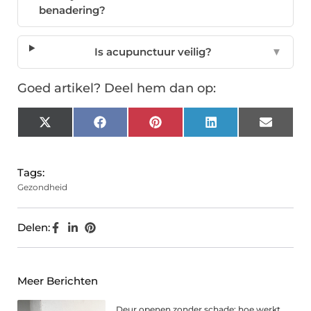
benadering?
Is acupunctuur veilig?
▼
Goed artikel? Deel hem dan op:
X
Facebook
Pinterest
LinkedIn
Email
(Twitter)
Tags:
Gezondheid
Delen:
Meer Berichten
Deur openen zonder schade: hoe werkt