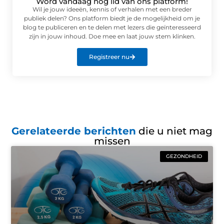
Word vandaag nog lid van ons platform!
Wil je jouw ideeën, kennis of verhalen met een breder
publiek delen? Ons platform biedt je de mogelijkheid om je
blog te publiceren en te delen met lezers die geïnteresseerd
zijn in jouw inhoud. Doe mee en laat jouw stem klinken.
Registreer nu
Gerelateerde berichten
die u niet mag
missen
GEZONDHEID