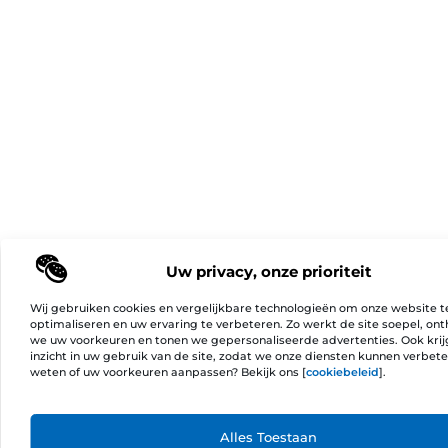
Uw privacy, onze prioriteit
Wij gebruiken cookies en vergelijkbare technologieën om onze website t
optimaliseren en uw ervaring te verbeteren. Zo werkt de site soepel, on
we uw voorkeuren en tonen we gepersonaliseerde advertenties. Ook kri
inzicht in uw gebruik van de site, zodat we onze diensten kunnen verbet
weten of uw voorkeuren aanpassen? Bekijk ons [
cookiebeleid
].
Ga Naa
Alles Toestaan