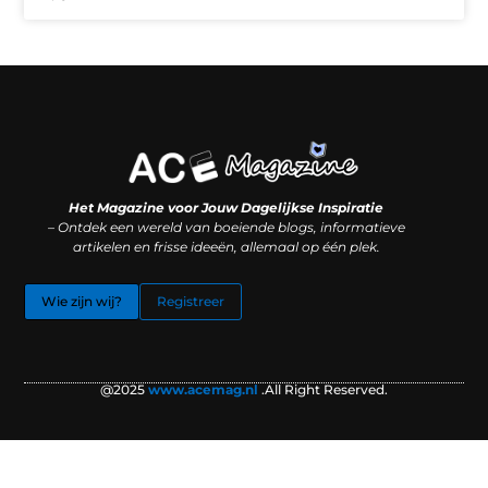
Koop backlinks: slimme SEO-zet of recept voor problemen?
Hoe kan je online geld verdienen? (Zonder magie, maar mét strategie)
Het Magazine voor Jouw Dagelijkse Inspiratie
– Ontdek een wereld van boeiende blogs, informatieve
artikelen en frisse ideeën, allemaal op één plek.
Wie zijn wij?
Registreer
@2025
www.acemag.nl
.All Right Reserved.