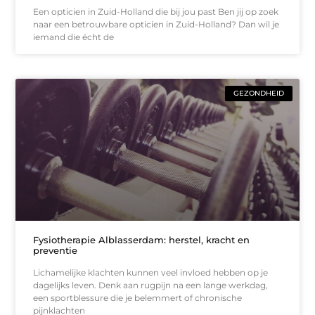
Een opticien in Zuid-Holland die bij jou past Ben jij op zoek
naar een betrouwbare opticien in Zuid-Holland? Dan wil je
iemand die écht de
GEZONDHEID
Fysiotherapie Alblasserdam: herstel, kracht en
preventie
Lichamelijke klachten kunnen veel invloed hebben op je
dagelijks leven. Denk aan rugpijn na een lange werkdag,
een sportblessure die je belemmert of chronische
pijnklachten