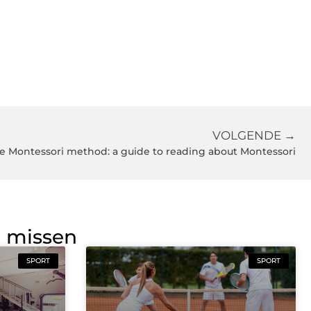
VOLGENDE →
he Montessori method: a guide to reading about Montessori
g missen
SPORT
SPORT