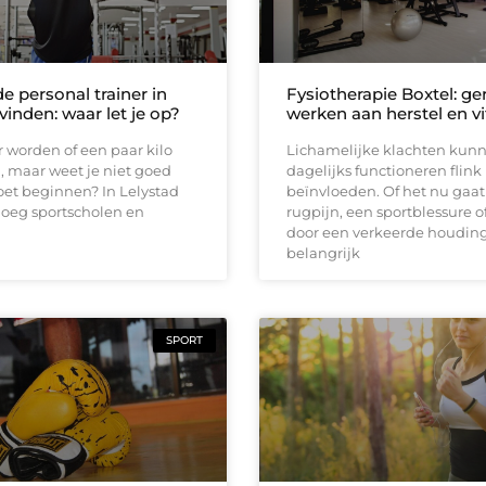
e personal trainer in
Fysiotherapie Boxtel: ge
vinden: waar let je op?
werken aan herstel en vit
er worden of een paar kilo
Lichamelijke klachten kunn
, maar weet je niet goed
dagelijks functioneren flink
oet beginnen? In Lelystad
beïnvloeden. Of het nu gaa
noeg sportscholen en
rugpijn, een sportblessure o
door een verkeerde houding,
belangrijk
SPORT