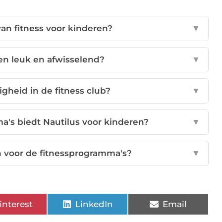
van fitness voor kinderen?
▼
ren leuk en afwisselend?
▼
igheid in de fitness club?
▼
a's biedt Nautilus voor kinderen?
▼
en voor de fitnessprogramma's?
▼
interest
LinkedIn
Email