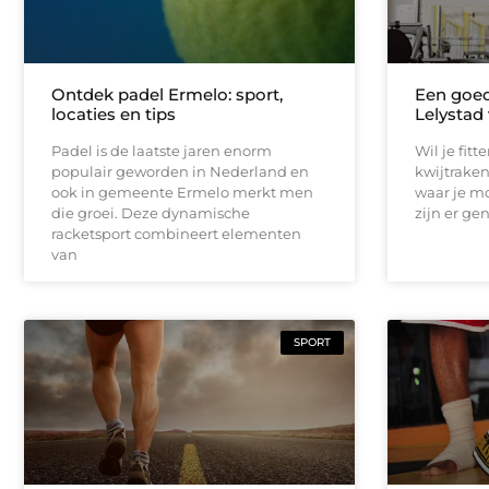
Ontdek padel Ermelo: sport,
Een goed
locaties en tips
Lelystad 
Padel is de laatste jaren enorm
Wil je fitt
populair geworden in Nederland en
kwijtraken
ook in gemeente Ermelo merkt men
waar je m
die groei. Deze dynamische
zijn er ge
racketsport combineert elementen
van
SPORT