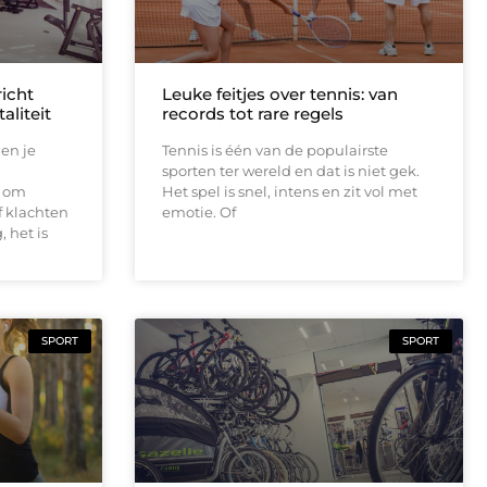
richt
Leuke feitjes over tennis: van
aliteit
records tot rare regels
en je
Tennis is één van de populairste
sporten ter wereld en dat is niet gek.
t om
Het spel is snel, intens en zit vol met
f klachten
emotie. Of
 het is
SPORT
SPORT