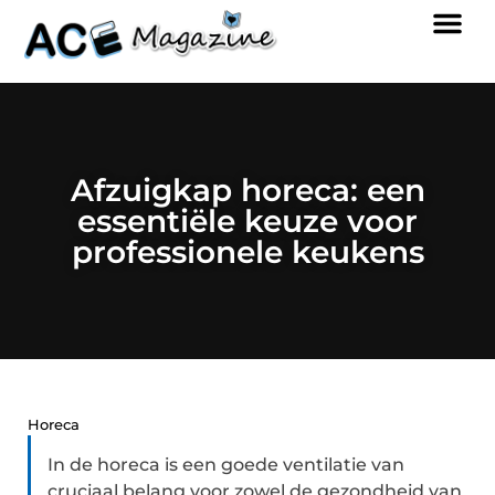
Afzuigkap horeca: een
essentiële keuze voor
professionele keukens
Horeca
In de horeca is een goede ventilatie van
cruciaal belang voor zowel de gezondheid van