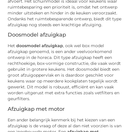
afvoert. Het schuinmodel is ideaal voor keukens waar
ruimtebesparing een prioriteit is, omdat het ontwerp
minder uitsteken en hinder in de keuken veroorzaakt.
Ondanks het ruimtebesparende ontwerp, biedt dit type
afzuigkap nog steeds een krachtige afzuiging.
Doosmodel afzuigkap
Het
doosmodel afzuigkap
, ook wel box model
afzuigkap genoemd, is een ander veelvoorkomend
ontwerp in de horeca. Dit type afzuigkap heeft een
rechthoekige, box-vormige constructie, die vaak wordt
gebruikt in grotere keukens. Het doosmodel biedt een
groot afzuigoppervlak en is daardoor geschikt voor
keukens waar op meerdere kookplaten tegelijk wordt
gewerkt. Dit model is robuust, efficiënt en kan vaak
worden uitgerust met extra functies zoals vetfilters en
geurfilters.
Afzuigkap met motor
Een ander belangrijk kenmerk bij het kiezen van een
afzuigkap is de vraag of deze al dan niet voorzien is van
een ingebouwde motor. Een
afzuigkap met