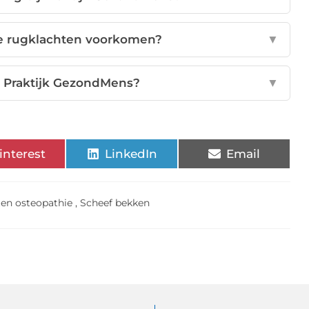
re rugklachten voorkomen?
▼
 Praktijk GezondMens?
▼
interest
LinkedIn
Email
en osteopathie
,
Scheef bekken