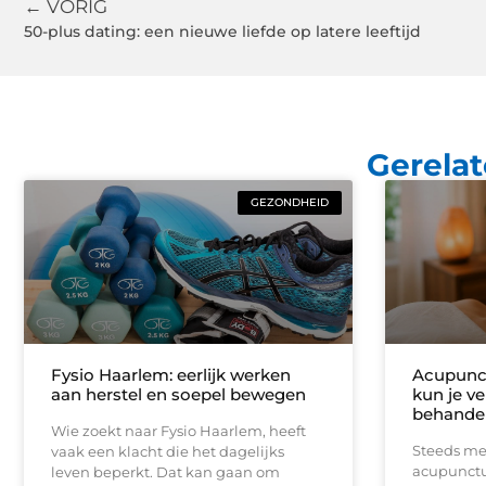
← VORIG
50-plus dating: een nieuwe liefde op latere leeftijd
Gerelat
GEZONDHEID
Fysio Haarlem: eerlijk werken
Acupunc
aan herstel en soepel bewegen
kun je v
behande
Wie zoekt naar Fysio Haarlem, heeft
Steeds me
vaak een klacht die het dagelijks
acupunctuu
leven beperkt. Dat kan gaan om