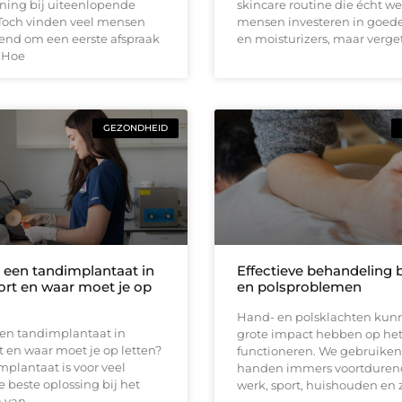
ning bij uiteenlopende
skincare routine die écht we
 Toch vinden veel mensen
mensen investeren in goed
end om een eerste afspraak
en moisturizers, maar verge
 Hoe
GEZONDHEID
 een tandimplantaat in
Effectieve behandeling b
rt en waar moet je op
en polsproblemen
Hand- en polsklachten kun
een tandimplantaat in
grote impact hebben op het
 en waar moet je op letten?
functioneren. We gebruiken
plantaat is voor veel
handen immers voortdurend
beste oplossing bij het
werk, sport, huishouden en z
 van