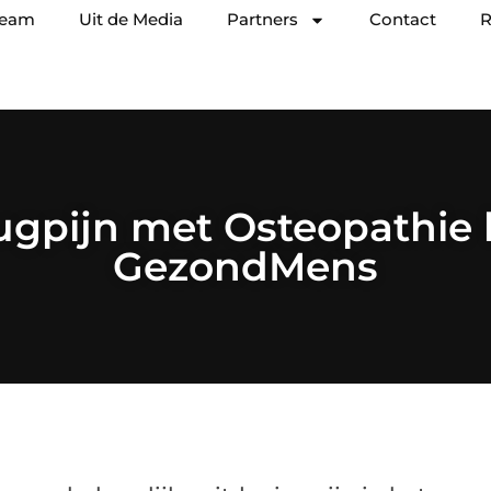
team
Uit de Media
Partners
Contact
R
ugpijn met Osteopathie b
GezondMens