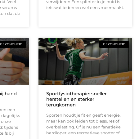
rkt. Veel
verwijderen Een splinter in je huid is
e serums
iets wat iedereen wel eens meemaakt.
ten dat de
GEZONDHEID
GEZONDHEID
ij hand-
Sportfysiotherapie: sneller
herstellen en sterker
terugkomen
nen een
Sporten houdt je fit en geeft energie,
 dagelijks
maar kan ook leiden tot blessures of
 onze
overbelasting. Of je nu een fanatieke
: tijdens
hardloper, een recreatieve sporter of
elfs bij