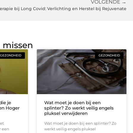
VOLGENDE →
erapie bij Long Covid: Verlichting en Herstel bij Rejuvenate
g missen
GEZONDHEID
GEZONDHEID
ie je
Wat moet je doen bij een
een Hoger
splinter? Zo werkt veilig engels
pluksel verwijderen
et
Wat moet je doen bij een splinter? Zo
r een
werkt veilig engels pluksel