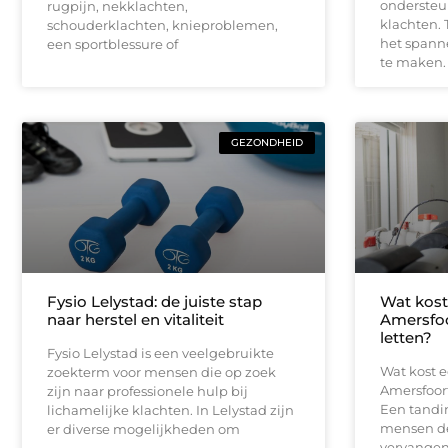
ondersteu
rugpijn, nekklachten,
klachten.
schouderklachten, knieproblemen,
het spann
een sportblessure of
te maken.
GEZONDHEID
Fysio Lelystad: de juiste stap
Wat kost
naar herstel en vitaliteit
Amersfoo
letten?
Fysio Lelystad is een veelgebruikte
Wat kost 
zoekterm voor mensen die op zoek
Amersfoort
zijn naar professionele hulp bij
Een tandim
lichamelijke klachten. In Lelystad zijn
mensen de 
er diverse mogelijkheden om
vervangen