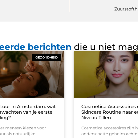
Zuurstofth
eerde berichten
die u niet ma
GEZONDHEID
tuur in Amsterdam: wat
Cosmetica Accessoires d
erwachten van je eerste
Skincare Routine naar 
ling?
Niveau Tillen
er mensen kiezen voor
Cosmetica accessoires zijn h
r als natuurlijke
onderschatte geheim achte