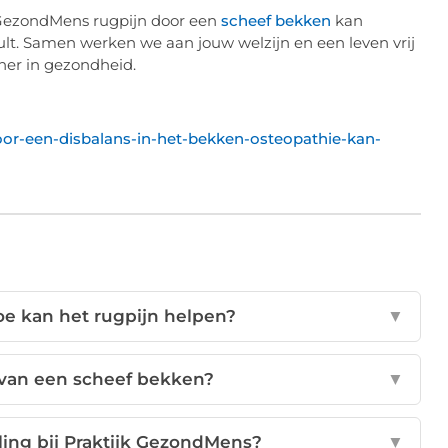
k GezondMens rugpijn door een
scheef bekken
kan
lt. Samen werken we aan jouw welzijn en een leven vrij
ner in gezondheid.
door-een-disbalans-in-het-bekken-osteopathie-kan-
oe kan het rugpijn helpen?
▼
 van een scheef bekken?
▼
ing bij Praktijk GezondMens?
▼