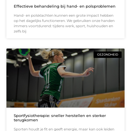
Effectieve behandeling bij hand- en polsproblemen
Hand- en polsklachten kunnen een grote impact hebben
op het dagelijks functioneren. We gebruiken onze handen
immers voortdurend: tijdens werk, sport, huishouden en
zelfs bij
GEZONDHEID
Sportfysiotherapie: sneller herstellen en sterker
terugkomen
Sporten houdt je fit en geeft energie, maar kan ook leiden