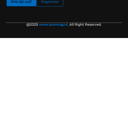
Wie zijn wij?
Registreer
@2025
www.acemag.nl
.All Right Reserved.