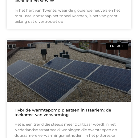
kwaliteit en service
In het hart van Twente, waar de glooiende heuvels en het
robuuste landschap het toneel vormen, is het van groot
belang dat u vertrouwt op
ENERGIE
Hybride warmtepomp plaatsen in Haarlem: de
toekomst van verwarming
Het is een trend die steeds meer zichtbaar wordt in het
Nederlandse straatbeeld: woningen die overstappen op
duurzamere verwarmingsmethoden. In het pittoreske