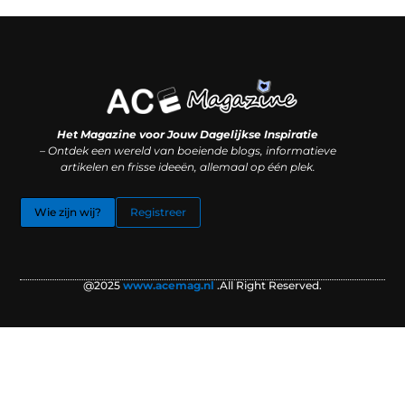
Koop backlinks: slimme SEO-zet of recept voor problemen?
Hoe kan je online geld verdienen? (Zonder magie, maar mét strategie)
Het Magazine voor Jouw Dagelijkse Inspiratie
– Ontdek een wereld van boeiende blogs, informatieve
artikelen en frisse ideeën, allemaal op één plek.
Wie zijn wij?
Registreer
@2025
www.acemag.nl
.All Right Reserved.