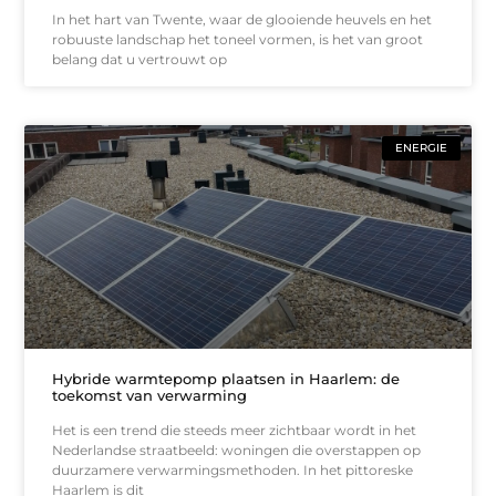
In het hart van Twente, waar de glooiende heuvels en het
robuuste landschap het toneel vormen, is het van groot
belang dat u vertrouwt op
ENERGIE
Hybride warmtepomp plaatsen in Haarlem: de
toekomst van verwarming
Het is een trend die steeds meer zichtbaar wordt in het
Nederlandse straatbeeld: woningen die overstappen op
duurzamere verwarmingsmethoden. In het pittoreske
Haarlem is dit