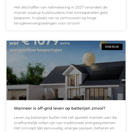
Het afschaffen van netmetering in 2027 verandert de
manier waarop huishoudens met zonnepanelen geld
besparen. In plaats van te vertrouwen op hoge
terugleververgoedingen voor stroom
ENERGIE
Wanneer is off-grid leven op batterijen zinvol?
Leven op batterijen buiten het net spreekt mensen aan die
onafhankelijk willen zijn van traditionele energiesystemen.
Het concept lijkt eenvoudig: energie opslaan, beheren en