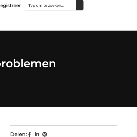
egistreer
 problemen
Delen: