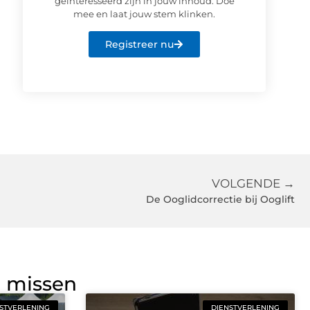
geïnteresseerd zijn in jouw inhoud. Doe
mee en laat jouw stem klinken.
Registreer nu
VOLGENDE →
De Ooglidcorrectie bij Ooglift
g missen
STVERLENING
DIENSTVERLENING