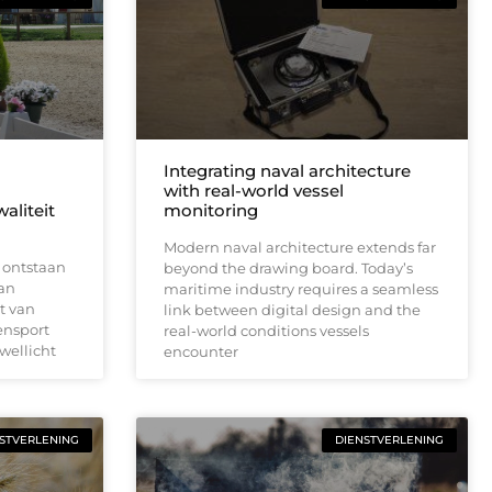
Integrating naval architecture
with real-world vessel
aliteit
monitoring
Modern naval architecture extends far
 ontstaan
beyond the drawing board. Today’s
an
maritime industry requires a seamless
it van
link between digital design and the
ensport
real-world conditions vessels
 wellicht
encounter
STVERLENING
DIENSTVERLENING