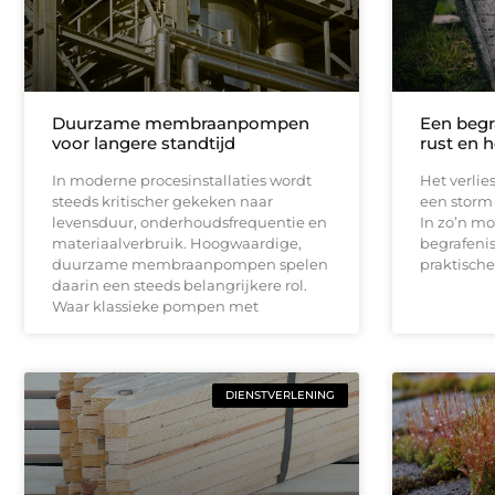
Duurzame membraanpompen
Een begr
voor langere standtijd
rust en 
In moderne procesinstallaties wordt
Het verlie
steeds kritischer gekeken naar
een storm
levensduur, onderhoudsfrequentie en
In zo’n mo
materiaalverbruik. Hoogwaardige,
begrafeni
duurzame membraanpompen spelen
praktische
daarin een steeds belangrijkere rol.
Waar klassieke pompen met
DIENSTVERLENING