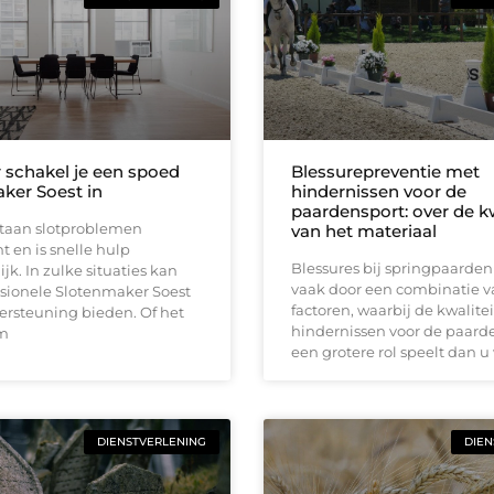
schakel je een spoed
Blessurepreventie met
ker Soest in
hindernissen voor de
paardensport: over de kw
taan slotproblemen
van het materiaal
 en is snelle hulp
Blessures bij springpaarden
jk. In zulke situaties kan
vaak door een combinatie v
ssionele Slotenmaker Soest
factoren, waarbij de kwalite
ersteuning bieden. Of het
hindernissen voor de paard
m
een grotere rol speelt dan u
DIENSTVERLENING
DIEN