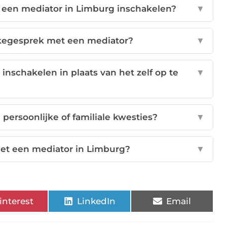
k een mediator in Limburg inschakelen?
▼
akegesprek met een mediator?
▼
nschakelen in plaats van het zelf op te
▼
persoonlijke of familiale kwesties?
▼
et een mediator in Limburg?
▼
interest
LinkedIn
Email