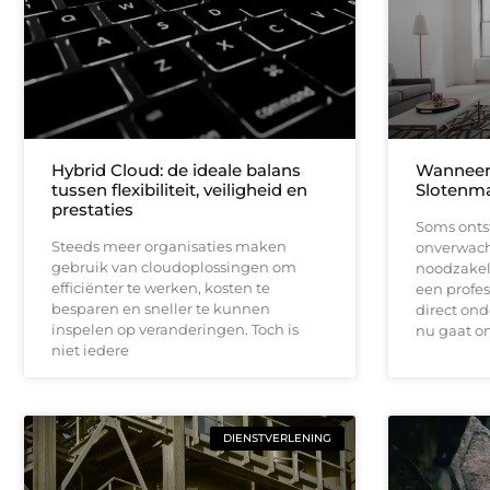
Hybrid Cloud: de ideale balans
Wanneer 
tussen flexibiliteit, veiligheid en
Slotenma
prestaties
Soms onts
Steeds meer organisaties maken
onverwacht
gebruik van cloudoplossingen om
noodzakeli
efficiënter te werken, kosten te
een profe
besparen en sneller te kunnen
direct ond
inspelen op veranderingen. Toch is
nu gaat o
niet iedere
DIENSTVERLENING