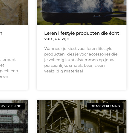
in
Leren lifestyle producten die écht
van jou zijn
Wanneer je kiest voor leren lifestyle
producten, kies je voor accessoires die
 element
je volledig kunt afstemmen op jouw
het
persoonlijke smaak. Leer is een
peelt een
veelzijdig materiaal
er en
STVERLENING
DIENSTVERLENING