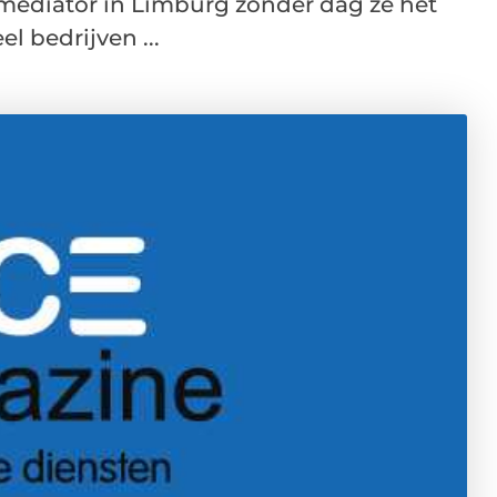
 mediator in Limburg zonder dag ze het
el bedrijven ...