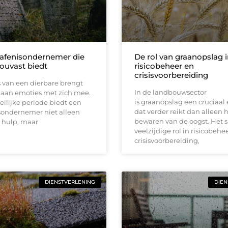
afenisondernemer die
De rol van graanopslag 
houvast biedt
risicobeheer en
crisisvoorbereiding
s van een dierbare brengt
In de landbouwsector
 aan emoties met zich mee.
is graanopslag een cruciaal
eilijke periode biedt een
dat verder reikt dan alleen 
sondernemer niet alleen
bewaren van de oogst. Het s
 hulp, maar
veelzijdige rol in risicobehe
crisisvoorbereiding,
DIENSTVERLENING
DIEN