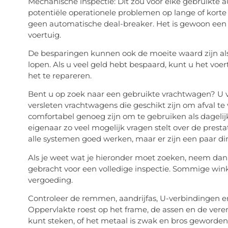
Mechanische inspectie: Dit zou voor elke gebruikte 
potentiële operationele problemen op lange of korte
geen automatische deal-breaker. Het is gewoon een 
voertuig.
De besparingen kunnen ook de moeite waard zijn als
lopen. Als u veel geld hebt bespaard, kunt u het voer
het te repareren.
Bent u op zoek naar een gebruikte vrachtwagen? U vin
versleten vrachtwagens die geschikt zijn om afval te
comfortabel genoeg zijn om te gebruiken als dagelij
eigenaar zo veel mogelijk vragen stelt over de prest
alle systemen goed werken, maar er zijn een paar di
Als je weet wat je hieronder moet zoeken, neem dan
gebracht voor een volledige inspectie. Sommige winke
vergoeding.
Controleer de remmen, aandrijfas, U-verbindingen e
Oppervlakte roest op het frame, de assen en de vere
kunt steken, of het metaal is zwak en bros geworden