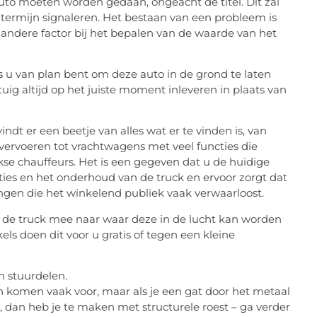
auto moeten worden gedaan, ongeacht de titel. Dit zal
 termijn signaleren. Het bestaan van een probleem is
andere factor bij het bepalen van de waarde van het
 u van plan bent om deze auto in de grond te laten
tuig altijd op het juiste moment inleveren in plaats van
dt er een beetje van alles wat er te vinden is, van
 vervoeren tot vrachtwagens met veel functies die
kse chauffeurs. Het is een gegeven dat u de huidige
aties en het onderhoud van de truck en ervoor zorgt dat
ngen die het winkelend publiek vaak verwaarloost.
 de truck mee naar waar deze in de lucht kan worden
ls doen dit voor u gratis of tegen een kleine
n stuurdelen.
n komen vaak voor, maar als je een gat door het metaal
, dan heb je te maken met structurele roest – ga verder