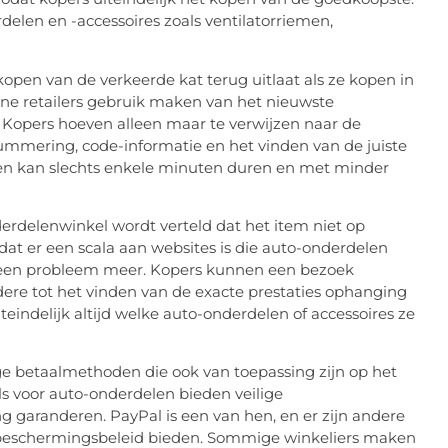
elen en -accessoires zoals ventilatorriemen,
pen van de verkeerde kat terug uitlaat als ze kopen in
ine retailers gebruik maken van het nieuwste
opers hoeven alleen maar te verwijzen naar de
mmering, code-informatie en het vinden van de juiste
ken kan slechts enkele minuten duren en met minder
erdelenwinkel wordt verteld dat het item niet op
dat er een scala aan websites is die auto-onderdelen
 geen probleem meer. Kopers kunnen een bezoek
ere tot het vinden van de exacte prestaties ophanging
iteindelijk altijd welke auto-onderdelen of accessoires ze
ige betaalmethoden die ook van toepassing zijn op het
 voor auto-onderdelen bieden veilige
ng garanderen. PayPal is een van hen, en er zijn andere
rsbeschermingsbeleid bieden. Sommige winkeliers maken