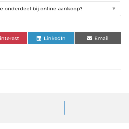
te onderdeel bij online aankoop?
▼
interest
LinkedIn
Email