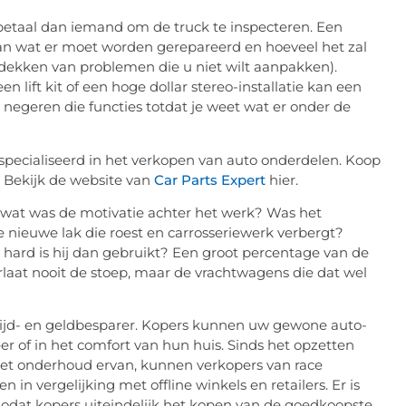
betaal dan iemand om de truck te inspecteren. Een
van wat er moet worden gerepareerd en hoeveel het zal
tdekken van problemen die u niet wilt aanpakken).
 lift kit of een hoge dollar stereo-installatie kan een
r negeren die functies totdat je weet wat er onder de
gespecialiseerd in het verkopen van auto onderdelen. Koop
. Bekijk de website van
Car Parts Expert
hier.
r wat was de motivatie achter het werk? Was het
de nieuwe lak die roest en carrosseriewerk verbergt?
oe hard is hij dan gebruikt? Een groot percentage van de
erlaat nooit de stoep, maar de vrachtwagens die dat wel
tijd- en geldbesparer. Kopers kunnen uw gewone auto-
 of in het comfort van hun huis. Sinds het opzetten
et onderhoud ervan, kunnen verkopers van race
in vergelijking met offline winkels en retailers. Er is
 zodat kopers uiteindelijk het kopen van de goedkoopste.