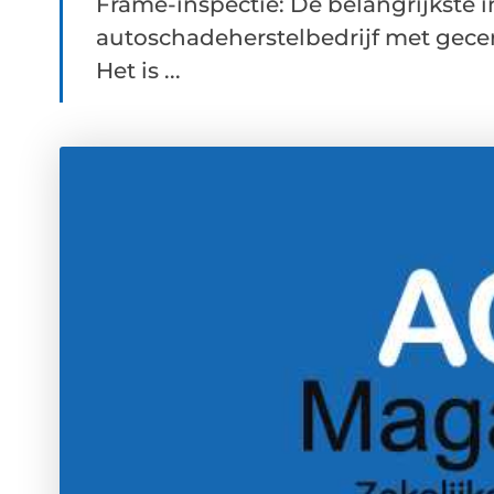
Frame-inspectie: De belangrijkste 
autoschadeherstelbedrijf met gecert
Het is ...