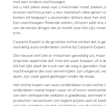
met een andere vrachtwagen.
Als u niet zeker weet wat u hieronder moet zoeken, 
ervaren technicus kan u een realistisch idee geven 
kosten (of bespaart u duizenden dollars door het on
Een vrachtwagen flitsende wielen, chroom add-ons, een
van de eerste dingen die je merkt over het zijn, maa
trim.
Carparts Expert is de grootste online winkel dat is 
voordelig auto onderdelen online bij Carparts Expert
Die nieuwe verf ziet er misschien geweldig uit, maa
originele oppervlak dof, met een paar krassen, of is 
Als het lijkt alsof de truck van de weg is gereden, h
vrachtwagens die voor terreinrijden zijn uitgerust, v
doen, zijn vaak goed gedragen onder de stoep.
Het online kopen van auto-onderdelen is een echte 
onderdelen overal kopen waar ze of woon-werkverkeer
van een verkopende website is goedkoop, alsmede h
producten veroorloven om lagere prijzen aan te bieden 
ook het voordeel van het vergelijken van de prijzen,