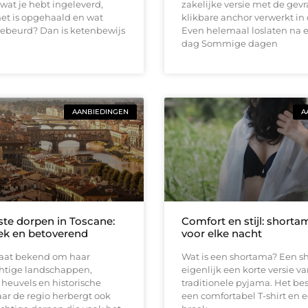
 wat je hebt ingeleverd,
zakelijke versie met de gev
et is opgehaald en wat
klikbare anchor verwerkt in 
gebeurd? Dan is ketenbewijs
Even helemaal loslaten na 
dag Sommige dagen
AANBIEDINGEN
A
te dorpen in Toscane:
Comfort en stijl: short
ek en betoverend
voor elke nacht
taat bekend om haar
Wat is een shortama? Een s
chtige landschappen,
eigenlijk een korte versie v
heuvels en historische
traditionele pyjama. Het bes
ar de regio herbergt ook
een comfortabel T-shirt en 