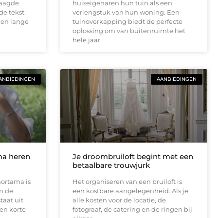
raagde
huiseigenaren hun tuin als een
de tekst.
verlengstuk van hun woning. Een
een lange
tuinoverkapping biedt de perfecte
oplossing om van buitenruimte het
hele jaar
ANBIEDINGEN
AANBIEDINGEN
ama heren
Je droombruiloft begint met een
betaalbare trouwjurk
hortama is
Het organiseren van een bruiloft is
an de
een kostbare aangelegenheid. Als je
taat uit
alle kosten voor de locatie, de
een korte
fotograaf, de catering en de ringen bij