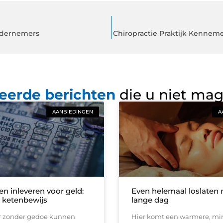
ondernemers
Chiropractie Praktijk Kenneme
eerde berichten
die u niet ma
AANBIEDINGEN
A
en inleveren voor geld:
Even helemaal loslaten 
r ketenbewijs
lange dag
er zonder gedoe kunnen
Hier komt een warmere, mi