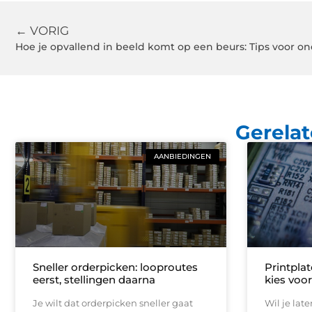
← VORIG
Hoe je opvallend in beeld komt op een beurs: Tips voor 
Gerelat
AANBIEDINGEN
Sneller orderpicken: looproutes
Printplat
eerst, stellingen daarna
kies voo
Je wilt dat orderpicken sneller gaat
Wil je lat