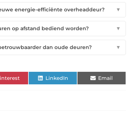
euwe energie-efficiënte overheaddeur?
▼
en op afstand bediend worden?
▼
betrouwbaarder dan oude deuren?
▼
interest
LinkedIn
Email