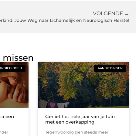
VOLGENDE →
rland: Jouw Weg naar Lichamelijk en Neurologisch Herstel
g missen
ANBIEDINGEN
AANBIEDINGEN
na een
Geniet het hele jaar van je tuin
met een overkapping
nder
Tegenwoordig zien steeds meer