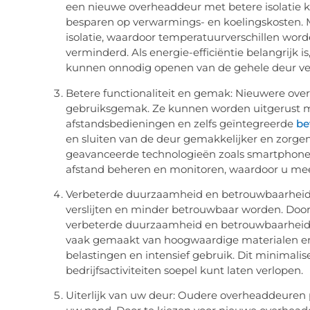
een nieuwe overheaddeur met betere isolatie ka
besparen op verwarmings- en koelingskosten. 
isolatie, waardoor temperatuurverschillen wor
verminderd. Als energie-efficiëntie belangrijk 
kunnen onnodig openen van de gehele deur ve
Betere functionaliteit en gemak: Nieuwere ove
gebruiksgemak. Ze kunnen worden uitgerust 
afstandsbedieningen en zelfs geïntegreerde
be
en sluiten van de deur gemakkelijker en zorge
geavanceerde technologieën zoals smartphone-
afstand beheren en monitoren, waardoor u meer
Verbeterde duurzaamheid en betrouwbaarheid:
verslijten en minder betrouwbaar worden. Door
verbeterde duurzaamheid en betrouwbaarheid
vaak gemaakt van hoogwaardige materialen en
belastingen en intensief gebruik. Dit minimalis
bedrijfsactiviteiten soepel kunt laten verlopen.
Uiterlijk van uw deur: Oudere overheaddeuren pa