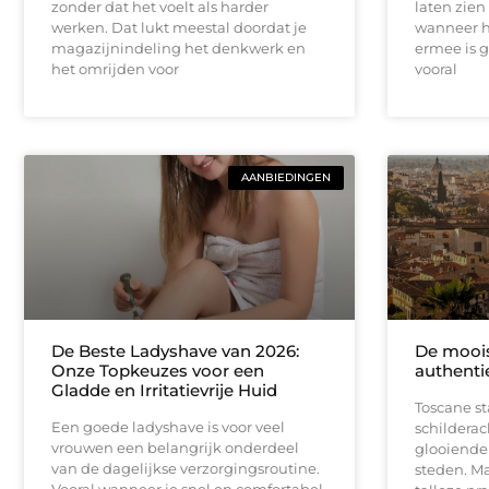
zonder dat het voelt als harder
laten zien
werken. Dat lukt meestal doordat je
wanneer h
magazijnindeling het denkwerk en
ermee is 
het omrijden voor
vooral
AANBIEDINGEN
De Beste Ladyshave van 2026:
De moois
Onze Topkeuzes voor een
authenti
Gladde en Irritatievrije Huid
Toscane s
Een goede ladyshave is voor veel
schildera
vrouwen een belangrijk onderdeel
glooiende 
van de dagelijkse verzorgingsroutine.
steden. Ma