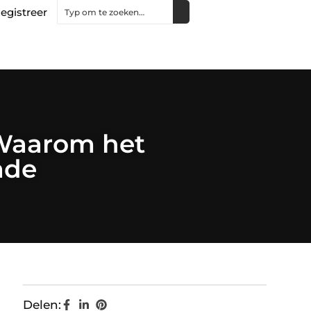
egistreer
Waarom het
ade
Delen: