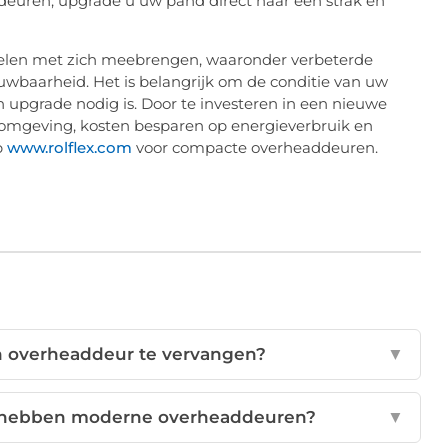
deuren, upgrade u uw pand direct naar een strak en
elen met zich meebrengen, waaronder verbeterde
rouwbaarheid. Het is belangrijk om de conditie van uw
 upgrade nodig is. Door te investeren in een nieuwe
komgeving, kosten besparen op energieverbruik en
p
www.rolflex.com
voor compacte overheaddeuren.
jn overheaddeur te vervangen?
▼
n hebben moderne overheaddeuren?
▼