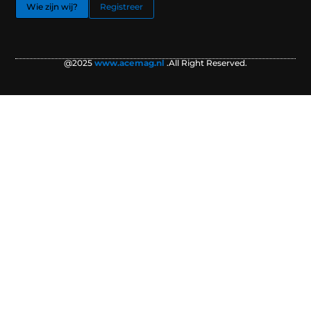
Wie zijn wij?
Registreer
@2025
www.acemag.nl
.All Right Reserved.