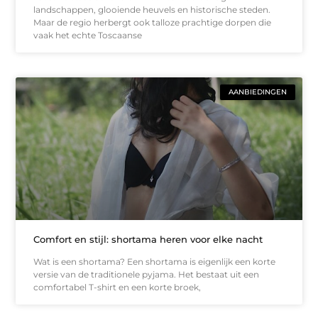
landschappen, glooiende heuvels en historische steden.
Maar de regio herbergt ook talloze prachtige dorpen die
vaak het echte Toscaanse
AANBIEDINGEN
Comfort en stijl: shortama heren voor elke nacht
Wat is een shortama? Een shortama is eigenlijk een korte
versie van de traditionele pyjama. Het bestaat uit een
comfortabel T-shirt en een korte broek,