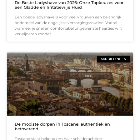
De Beste Ladyshave van 2026: Onze Topkeuzes voor
een Gladde en Irritatievrije Huid
Een goede ladyshave is voor veel vrouwen een belangrijk
onderdeel van de dagelijkse verzorgingsroutine. Vooral
wanneer je snel en comfortabel ongewenste haartjes wilt
verwijderen zonder
AANBIEDINGEN
De mooiste dorpen in Toscane: authentiek en
betoverend
Toscane staat bekend om haar schilderachtige