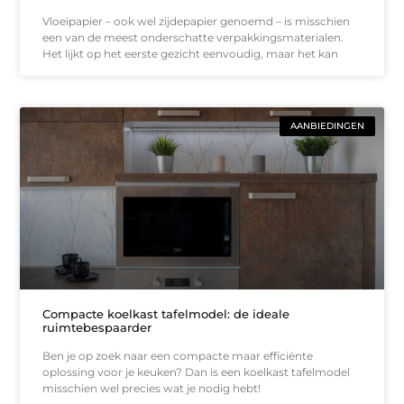
Vloeipapier – ook wel zijdepapier genoemd – is misschien
een van de meest onderschatte verpakkingsmaterialen.
Het lijkt op het eerste gezicht eenvoudig, maar het kan
AANBIEDINGEN
Compacte koelkast tafelmodel: de ideale
ruimtebespaarder
Ben je op zoek naar een compacte maar efficiënte
oplossing voor je keuken? Dan is een koelkast tafelmodel
misschien wel precies wat je nodig hebt!