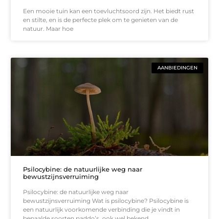
Een mooie tuin kan een toevluchtsoord zijn. Het biedt rust
en stilte, en is de perfecte plek om te genieten van de
natuur. Maar hoe
AANBIEDINGEN
Psilocybine: de natuurlijke weg naar
bewustzijnsverruiming
Psilocybine: de natuurlijke weg naar
bewustzijnsverruiming Wat is psilocybine? Psilocybine is
een natuurlijk voorkomende verbinding die je vindt in
bepaalde soorten paddo’s, ook wel bekend