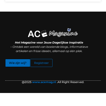
Koop backlinks: slimme SEO-zet of recept voor problemen?
Hoe kan je online geld verdienen? (Zonder magie, maar mét strategie)
Het Magazine voor Jouw Dagelijkse Inspiratie
– Ontdek een wereld van boeiende blogs, informatieve
artikelen en frisse ideeën, allemaal op één plek.
Wie zijn wij?
Registreer
@2025
www.acemag.nl
.All Right Reserved.