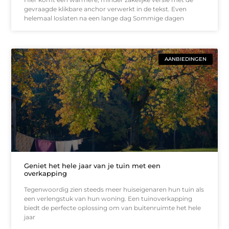
gevraagde klikbare anchor verwerkt in de tekst. Even
helemaal loslaten na een lange dag Sommige dagen
AANBIEDINGEN
Geniet het hele jaar van je tuin met een
overkapping
Tegenwoordig zien steeds meer huiseigenaren hun tuin als
een verlengstuk van hun woning. Een tuinoverkapping
biedt de perfecte oplossing om van buitenruimte het hele
jaar