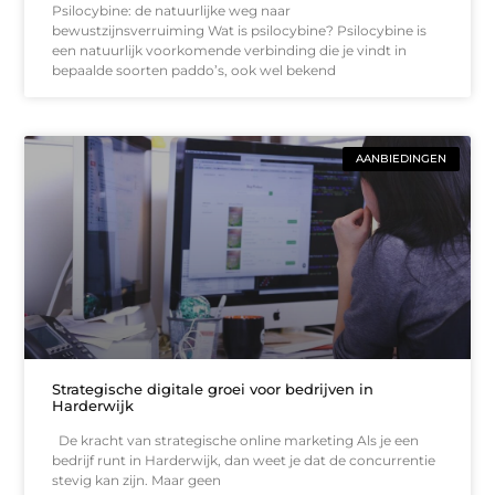
Psilocybine: de natuurlijke weg naar
bewustzijnsverruiming Wat is psilocybine? Psilocybine is
een natuurlijk voorkomende verbinding die je vindt in
bepaalde soorten paddo’s, ook wel bekend
AANBIEDINGEN
Strategische digitale groei voor bedrijven in
Harderwijk
De kracht van strategische online marketing Als je een
bedrijf runt in Harderwijk, dan weet je dat de concurrentie
stevig kan zijn. Maar geen