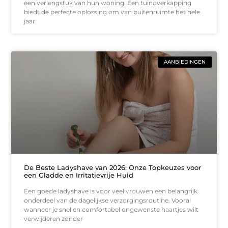
een verlengstuk van hun woning. Een tuinoverkapping
biedt de perfecte oplossing om van buitenruimte het hele
jaar
AANBIEDINGEN
De Beste Ladyshave van 2026: Onze Topkeuzes voor
een Gladde en Irritatievrije Huid
Een goede ladyshave is voor veel vrouwen een belangrijk
onderdeel van de dagelijkse verzorgingsroutine. Vooral
wanneer je snel en comfortabel ongewenste haartjes wilt
verwijderen zonder