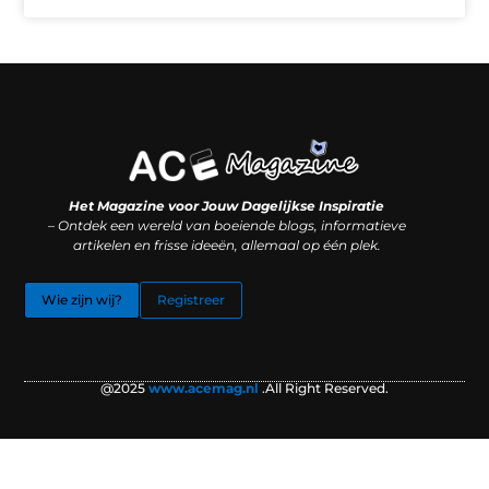
Koop backlinks: slimme SEO-zet of recept voor problemen?
Hoe kan je online geld verdienen? (Zonder magie, maar mét strategie)
Het Magazine voor Jouw Dagelijkse Inspiratie
– Ontdek een wereld van boeiende blogs, informatieve
artikelen en frisse ideeën, allemaal op één plek.
Wie zijn wij?
Registreer
@2025
www.acemag.nl
.All Right Reserved.