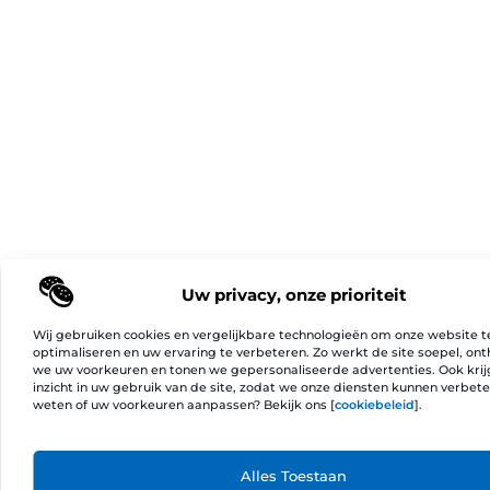
Uw privacy, onze prioriteit
Wij gebruiken cookies en vergelijkbare technologieën om onze website t
optimaliseren en uw ervaring te verbeteren. Zo werkt de site soepel, on
we uw voorkeuren en tonen we gepersonaliseerde advertenties. Ook kri
inzicht in uw gebruik van de site, zodat we onze diensten kunnen verbet
weten of uw voorkeuren aanpassen? Bekijk ons [
cookiebeleid
].
Ga Naa
Alles Toestaan