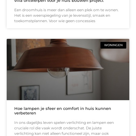
villa ontwerpen voor je huis bouwen project
Een droomhuis is meer dan alleen een plek om te wonen.
Het is een weerspiegeling van je levensstijl, smaak en
toekomstplannen. Voor wie geen concessies
WONINGEN
Hoe lampen je sfeer en comfort in huis kunnen
verbeteren
In ons dagelijks leven spelen verlichting en lampen een
cruciale rol die vaak wordt onderschat. De juiste
verlichting kan niet alleen functioneel zijn, maar ook